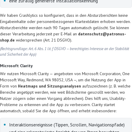
eine zufällig generierte Installationskennung
Wir haben Crashlytics so konfiguriert, dass in den Absturzberichten keine
Eingabeinhalte oder personenbezogenen Klartextdaten erhoben werden.
Absturzberichte werden nach 90 Tagen automatisch gelöscht. Sie können
dieser Verarbeitung jederzeit per E-Mail an
datenschutz@patronus-
shop.de
widersprechen (Art. 21 DSGVO).
(Rechtsgrundlage: Art. 6 Abs. 1 lit. f DSGVO — berechtigtes Interesse an der Stabilität
und Sicherheit der App)
Microsoft Clarity
Wir nutzen Microsoft Clarity — angeboten von Microsoft Corporation, One
Microsoft Way, Redmond, WA 98052, USA —, um die Nutzung der App in
Form von
Heatmaps und Sitzungsanalysen
aufzuzeichnen (z. B. welche
Bereiche angetippt werden, wie weit Bildschirme gescrollt werden, wo
Nutzer zögern oder einen Vorgang abbrechen). Dies hilft uns, Usability-
Probleme zu erkennen und die App zu verbessern. Clarity startet
automatisch, sobald Sie die App öffnen, und erhebt insbesondere:
Interaktionsereignisse (Tippen, Scrollen, Navigationspfade)