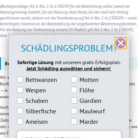
(Rechtsgrundlage: Art. 6 Abs. 1 lit. b DSGVO für die Bestimmung selbst, soweit ein
Nutzungsvertrag besteht; für die Nutzung ohne Konto, bei der noch kein Vertrag
geschlossen wurde, stützen wir die Verarbeitung auf Art. 6 Abs. 1 lit. f DSGVO — unser
berechtigtes Interesse an der Bereitstellung der angeforderten Bestimmungsfunktion.
Für die Nutzung zur Verbesserung unseres KI-Modells gilt Art. 6 Abs. 1 lit. f DSGVO,
dem Sie jederzeit widersprechen können.)
SCHÄDLINGSPROBLEM?
Sofortige Lösung
mit unserem gratis Erfolgsplan.
Bestimmungsverlauf und manuelle Bestimmung
Jetzt Schädling auswählen und sichern!
Wir speichern die Ergebnisse Ihrer Bestimmungen — Schädlingsart,
Bettwanzeninteresse
Motteninteresse
Bettwanzen
Motten
Konfidenzwert, Zeitstempel und (sofern vorhanden) das zugehörige Foto
Wespeninteresse
Flöheinteresse
Wespen
Flöhe
— in Ihrem persönlichen Verlauf. So können Sie nachschlagen, was Sie
wann bestimmt haben.
Schabeninteresse
Giardien Interesse
Schaben
Giardien
Auch die manuelle Bestimmung über den Frage-Antwort-Weg führt zu
Silberfische Interesse
Maulwurfinteresse
Silberfische
Maulwurf
einem Verlaufseintrag (Antworten auf die Fragen, bestimmte Art,
Ameiseninteresse
Marderinteresse
Zeitstempel). Standardmäßig wird hier kein Foto gespeichert. Wenn Sie
Ameisen
Marder
der manuellen Bestimmung jedoch selbst ein Foto hinzufügen, wird es wie
ein Foto aus der Fotobestimmung behandelt und gespeichert (siehe