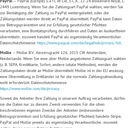
PayPal
— PayPal (Europe) S.à r.l. et Cie, S.C.A., 22-24 Boulevard Royal, L-
2449 Luxemburg. Wenn Sie die Zahlungsart PayPal wählen, werden Sie
zur Bestätigung der Zahlung zu PayPal weitergeleitet, oder die
Zahlungsdaten werden direkt an PayPal übermittelt. PayPal kann Daten
zur Betrugsprävention und zur Erfüllung gesetzlicher Pflichten
verarbeiten, eine Bonitätsprüfung durchführen und Daten an Auskunfteien
übermitteln; insoweit handelt PayPal als eigenständig Verantwortlicher.
Datenschutzhinweise:
https://www.paypal.com/de/legalhub/privacy-full
.
Mollie
— Mollie B.V., Keizersgracht 126, 1015 CW Amsterdam,
Niederlande. Wenn Sie eine über Mollie angebotene Zahlungsart wählen
(z. B. SEPA, Kreditkarte, Sofort, andere lokale Methoden), werden die
Zahlungsdaten direkt an Mollie übermittelt. Mollie ist in der EU ansässig;
eine Übermittlung in Drittländer ist für die normale Zahlungsabwicklung
nicht erforderlich. Datenschutzhinweise:
https://www.mollie.com/de/privacy
.
Soweit die Anbieter Ihre Zahlung in unserem Auftrag verarbeiten, dürfen
sie die Daten nur zu diesem Zweck verwenden. Für die oben
beschriebenen eigenen Zwecke der Anbieter (insbesondere
Betrugsprävention und Erfüllung gesetzlicher Pflichten) handeln Stripe,
PayPal und Mollie jeweils als eigenständig Verantwortliche; insoweit