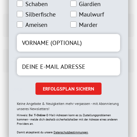
Schabeninteresse
Giardien Interesse
Schaben
Giardien
Silberfische Interesse
Maulwurfinteresse
Silberfische
Maulwurf
Versandfertig
Ameiseninteresse
Marderinteresse
Ameisen
Marder
in 24 Std
Kostenloser Versand
in DE ab 29€
ERFOLGSPLAN SICHERN
Keine Angebote & Neuigkeiten mehr verpassen - mit Abonnierung
unseres Newsletters!
Hinweis: Bei
eBook sichern
T-Online
-E-Mail-Adressen kann es zu Zustellungsproblemen
kommen - melde dich deshalb sicherhaltshalber mit der Adresse eines anderen
Providers an.
Damit akzeptierst du unsere
Datenschutzbestimmungen.