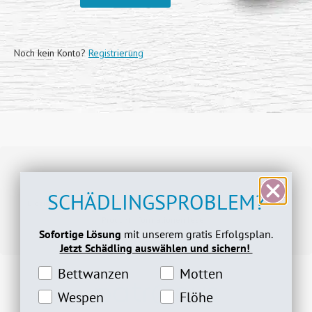
Noch kein Konto?
Registrierung
SCHÄDLINGSPROBLEM?
Biozidprodukte vorsichtig verwenden. Vor Gebrauch stets Etikett und
Produktinformationen lesen.
Sofortige Lösung
mit unserem gratis Erfolgsplan.
Jetzt Schädling auswählen und sichern!
Bettwanzeninteresse
Motteninteresse
Bettwanzen
Motten
Wespeninteresse
Flöheinteresse
Wespen
Flöhe