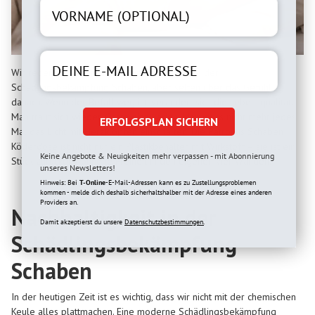
Wir reden viel über Chemie und Biologie bei der
Schädlingsbekämpfung Schaben, aber selten über das Gefühl
danach. Wenn der Befall weg ist, verändert sich die Lebensqualität.
Man traut sich wieder, Gäste einzuladen. Man muss nicht mehr jedes
ERFOLGSPLAN SICHERN
Mal das Licht mit Herzklopfen einschalten. Die Patronus Schaben
Köderdose ist nicht nur ein Plastikbehälter mit Wirkstoff – sie ist ein
Keine Angebote & Neuigkeiten mehr verpassen - mit Abonnierung
Stück zurückgewonnene Freiheit in den eigenen vier Wänden.
unseres Newsletters!
Hinweis: Bei
T-Online
-E-Mail-Adressen kann es zu Zustellungsproblemen
kommen - melde dich deshalb sicherhaltshalber mit der Adresse eines anderen
Providers an.
Nachhaltigkeit in der
Damit akzeptierst du unsere
Datenschutzbestimmungen.
Schädlingsbekämpfung
Schaben
In der heutigen Zeit ist es wichtig, dass wir nicht mit der chemischen
Keule alles plattmachen. Eine moderne Schädlingsbekämpfung