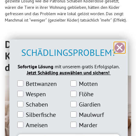
gezielte Lösung wie die Patronus Schaben Köderdose gesetzt,
wären die Tiere in ihrer Wohnung geblieben, hätten den Köder
gefressen und das Problem wäre lokal gelöst worden. Das zeigt:
Manchmal ist “weniger” (gezielter Köder) tatsächlich “mehr” (Effekt).
Die psychologische
SCHÄDLINGSPROBLEM?
Komponente: Endlich wieder
durchatmen
Sofortige Lösung
mit unserem gratis Erfolgsplan.
Jetzt Schädling auswählen und sichern!
Bettwanzeninteresse
Motteninteresse
Bettwanzen
Motten
Wespeninteresse
Flöheinteresse
Wespen
Flöhe
Schabeninteresse
Giardien Interesse
Schaben
Giardien
Silberfische Interesse
Maulwurfinteresse
Silberfische
Maulwurf
Ameiseninteresse
Marderinteresse
Ameisen
Marder