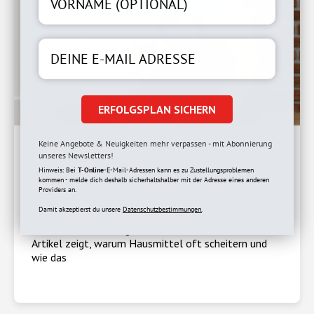
ERFOLGSPLAN SICHERN
Keine Angebote & Neuigkeiten mehr verpassen - mit Abonnierung
unseres Newsletters!
Wissenswertes
Hinweis: Bei
T-Online
-E-Mail-Adressen kann es zu Zustellungsproblemen
Kammerjäger Ratten: Wann du besser Profis
kommen - melde dich deshalb sicherhaltshalber mit der Adresse eines anderen
rufst!
Providers an.
Damit akzeptierst du unsere
Datenschutzbestimmungen.
Kammerjäger Ratten erklärt, wann du Profis rufen
solltest, wie sie vorgehen und was es kostet. Der
Artikel zeigt, warum Hausmittel oft scheitern und
wie das