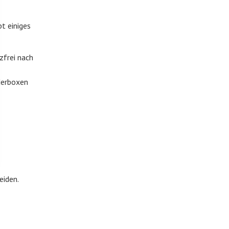
bt einiges
zfrei nach
derboxen
eiden.