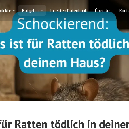
odukte
Ratgeber
Insekten Datenbank
Über Uns
Kont
für Ratten tödlich in dein