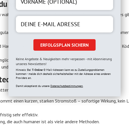
 du wissen musst
 wahrscheinlich sofort an Giftköder. Diese funktionieren, aber es gi
lanzien, die innere Blutungen verursachen. Das Tier stirbt schmer
ERFOLGSPLAN SICHERN
d Haustiere keinen Zugang haben. Am besten in verschließbaren Kö
Keine Angebote & Neuigkeiten mehr verpassen - mit Abonnierung
lichen Bereichen liegen bleiben und stinken.
unseres Newsletters!
st und mechanische Fallen nicht mehr ausreichen.
Hinweis: Bei
T-Online
-E-Mail-Adressen kann es zu Zustellungsproblemen
kommen - melde dich deshalb sicherhaltshalber mit der Adresse eines anderen
htech-Lösung
Providers an.
Damit akzeptierst du unsere
Datenschutzbestimmungen.
ten tödlich geht, sind elektrische Fallen.
ommt einen kurzen, starken Stromstoß – sofortige Wirkung, kein L
ristig sehr effektiv.
ung, die auch humaner ist als viele andere Methoden.