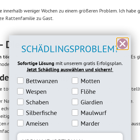
rde innerhalb weniger Wochen zu einem größeren Problem. Ich habe g
nze Rattenfamilie zu Gast.
 – Die effektivsten Methoden
SCHÄDLINGSPROBLEM?
n tödlich
und wie kannst du sie sicher und effektiv loswerden? Es g
Sofortige Lösung
mit unserem gratis Erfolgsplan.
odernen, giftfreien Lösungen.
Jetzt Schädling auswählen und sichern!
r der Rattenbekämpfung
Bettwanzeninteresse
Motteninteresse
Bettwanzen
Motten
ie tötet Ratten schnell und zuverlässig, wenn sie richtig aufgestellt
Wespeninteresse
Flöheinteresse
Wespen
Flöhe
Schabeninteresse
Giardien Interesse
r Nagespuren siehst – Ratten laufen immer entlang der Wände.
Schaben
Giardien
nd echte Rattenmagneten.
Silberfische Interesse
Maulwurfinteresse
Silberfische
Maulwurf
eitig auf, um die Fangquote zu erhöhen.
Ameiseninteresse
Marderinteresse
Ameisen
Marder
töten möchtest. Doch bedenke: Du musst die Ratten weit genug aus
nfach irgendwo freilassen – es gibt Vorschriften!