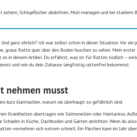
l sichern, Schlupflöcher abdichten, Müll managen und bei starkem 
Und ganz ehrlich? Ich war selbst schon in dieser Situation. Vor ein 
ne, graue Ratte quer über den Boden huschen zu sehen. Mein erster
 es in diesem Artikel. Du erfährst, was ist für Ratten tödlich – we
nnst und wie du dein Zuhause langfristig rattenfrei bekommst.
st nehmen musst
 uns kurz klarmachen, warum sie überhaupt so gefährlich sind.
nnen Krankheiten übertragen wie Salmonellen oder Hantavirus. Au
re Schäden in Küche, Dachboden und Garten anrichten. Wenn du also
: Ratten vermehren sich extrem schnell. Ein Pärchen kann im Jahr übe