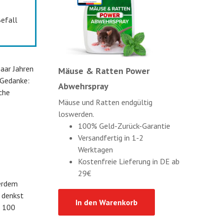
Befall
paar Jahren
Mäuse & Ratten Power
 Gedanke:
Abwehrspray
lche
Mäuse und Ratten endgültig
loswerden.
100% Geld-Zurück-Garantie
Versandfertig in 1-2
Werktagen
Kostenfreie Lieferung in DE ab
29€
ßerdem
 denkst
In den Warenkorb
r 100