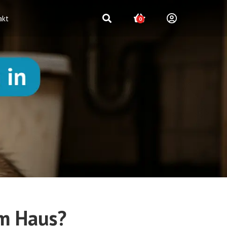
akt
0
em Haus?