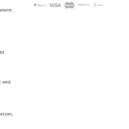
elernt:
ibt
 wird.
setzen,