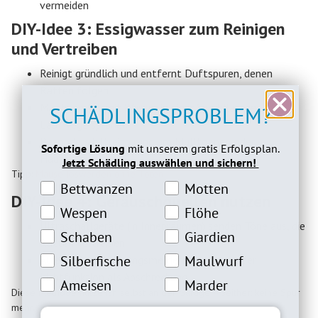
vermeiden
DIY-Idee 3: Essigwasser zum Reinigen
und Vertreiben
Reinigt gründlich und entfernt Duftspuren, denen
Ratten folgen
Mischung 1:1 mit Wasser in einer Sprühflasche auf
SCHÄDLINGSPROBLEM?
Laufwege sprühen
Besonders hilfreich rund um Mülltonnen oder
Sofortige Lösung
mit unserem gratis Erfolgsplan.
Haustürbereiche
Jetzt Schädling auswählen und sichern!
Tipp:
Mäuse loswerden ohne Töten
Bettwanzeninteresse
Motteninteresse
Bettwanzen
Motten
DIY-Idee 4: Geräuschquellen nutzen
Wespeninteresse
Flöheinteresse
Wespen
Flöhe
Ultraschallgeräte (in Innenräumen) senden Töne aus, die
Schabeninteresse
Giardien Interesse
Schaben
Giardien
Ratten vertreiben
Silberfische Interesse
Maulwurfinteresse
Silberfische
Maulwurf
Alternativ: Bewegungsmelder mit Lärm- oder
Lichtfunktion als Abschreckung
Ameiseninteresse
Marderinteresse
Ameisen
Marder
Diese Methode nutze ich selbst an der Garage – seither: keine Spur
mehr.