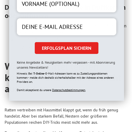
DIY-Idee 5: Ätherische Öle in Duftkerzen
oder Diffusern
Lavendel, Eukalyptus oder Citronella sind für Menschen
angenehm – für Ratten aber unerträglich
Ideal für Terrassen, Gartenhäuser oder überdachte
Sitzecken
ERFOLGSPLAN SICHERN
Keine Angebote & Neuigkeiten mehr verpassen - mit Abonnierung
Was Hausmittel leisten
unseres Newsletters!
können – und wann sie nicht
Hinweis: Bei
T-Online
-E-Mail-Adressen kann es zu Zustellungsproblemen
kommen - melde dich deshalb sicherhaltshalber mit der Adresse eines anderen
Providers an.
ausreichen
Damit akzeptierst du unsere
Datenschutzbestimmungen.
Ratten vertreiben mit Hausmittel klappt gut, wenn du früh genug
handelst. Aber bei starkem Befall, Nestern oder größeren
Populationen reichen DIY-Tricks meist nicht mehr aus.