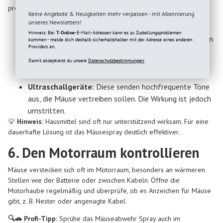
professionelle Produkte.
Keine Angebote & Neuigkeiten mehr verpassen - mit Abonnierung
unseres Newsletters!
Pfefferminzöl:
Tränke Wattebäusche mit
Hinweis: Bei
T-Online
-E-Mail-Adressen kann es zu Zustellungsproblemen
Pfefferminzöl und platziere sie in Ecken oder unter den
kommen - melde dich deshalb sicherhaltshalber mit der Adresse eines anderen
Providers an.
Sitzen. Der starke Geruch schreckt Mäuse ab.
Damit akzeptierst du unsere
Datenschutzbestimmungen.
Essig:
Ähnlich wie Pfefferminzöl wirkt Essig als
Abwehrmittel.
Ultraschallgeräte:
Diese senden hochfrequente Töne
aus, die Mäuse vertreiben sollen. Die Wirkung ist jedoch
umstritten.
💡
Hinweis:
Hausmittel sind oft nur unterstützend wirksam. Für eine
dauerhafte Lösung ist das Mäusespray deutlich effektiver.
6. Den Motorraum kontrollieren
Mäuse verstecken sich oft im Motorraum, besonders an wärmeren
Stellen wie der Batterie oder zwischen Kabeln. Öffne die
Motorhaube regelmäßig und überprüfe, ob es Anzeichen für Mäuse
gibt, z. B. Nester oder angenagte Kabel.
🔍🚗 Profi-Tipp:
Sprühe das Mäuseabwehr Spray auch im