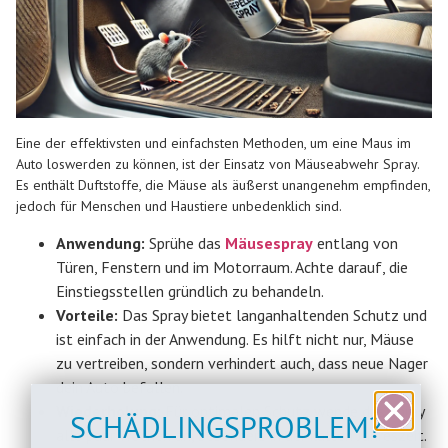
Eine der effektivsten und einfachsten Methoden, um eine Maus im
Auto loswerden zu können, ist der Einsatz von Mäuseabwehr Spray.
Es enthält Duftstoffe, die Mäuse als äußerst unangenehm empfinden,
jedoch für Menschen und Haustiere unbedenklich sind.
Anwendung:
Sprühe das
Mäusespray
entlang von
Türen, Fenstern und im Motorraum. Achte darauf, die
Einstiegsstellen gründlich zu behandeln.
Vorteile:
Das Spray bietet langanhaltenden Schutz und
ist einfach in der Anwendung. Es hilft nicht nur, Mäuse
zu vertreiben, sondern verhindert auch, dass neue Nager
dein Auto befallen.
Wiederholung:
Für optimalen Schutz wende das Spray
SCHÄDLINGSPROBLEM?
alle paar Wochen an, besonders in der kalten Jahreszeit.