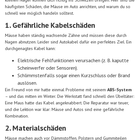
kleinen Nager können dich richtig ins Schwitzen bringen. Hier sind die
häufigsten Schäden, die Mäuse im Auto anrichten, und warum du so
schnell wie möglich handeln solltest.
1. Gefährliche Kabelschäden
Mäuse haben ständig wachsende Zähne und müssen diese durch
Nagen abnutzen. Leider sind Autokabel dafür ein perfektes Ziel. Ein
durchgenagtes Kabel kann:
Elektrische Fehlfunktionen
verursachen (z. B. kaputte
Scheinwerfer oder Sensoren).
Schlimmstenfalls sogar einen
Kurzschluss
oder
Brand
auslösen.
Ein Freund von mir hatte einmal Probleme mit seinem
ABS-System
– und das mitten im Winter. Die Werkstatt fand schnell den Übeltäter:
Eine Maus hatte das Kabel angeknabbert. Die Reparatur war teuer,
und die Lektion war klar: Mäuse und Autos sind eine gefährliche
Kombination.
2. Materialschäden
Mäuse machen auch vor Dämmstoffen, Polstern und Gummiteilen