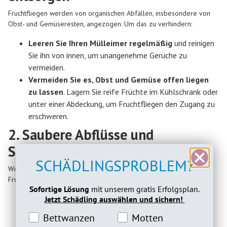
Fruchtfliegen werden von organischen Abfällen, insbesondere von
Obst- und Gemüseresten, angezogen. Um das zu verhindern:
Leeren Sie Ihren Mülleimer regelmäßig
und reinigen
Sie ihn von innen, um unangenehme Gerüche zu
vermeiden.
Vermeiden Sie es, Obst und Gemüse offen liegen
zu lassen
. Lagern Sie reife Früchte im Kühlschrank oder
unter einer Abdeckung, um Fruchtfliegen den Zugang zu
erschweren.
2. Saubere Abflüsse und
Spülbecken
SCHÄDLINGSPROBLEM?
Wie bereits erwähnt, sind Abflüsse ein bevorzugter Ort für
Fruchtfliegen. Daher sollten Sie:
Sofortige Lösung
mit unserem gratis Erfolgsplan.
Den Abfluss regelmäßig mit heißem Wasser und
Jetzt Schädling auswählen und sichern!
Essig durchspülen
, um Ablagerungen zu verhindern.
Bettwanzeninteresse
Motteninteresse
Bettwanzen
Motten
Das Abflusssieb regelmäßig reinigen
, um