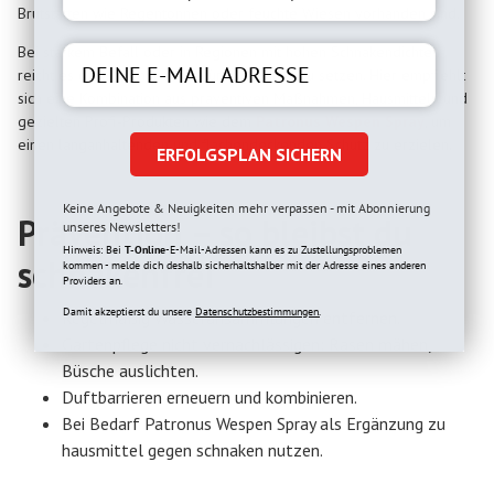
Brutstätten wie Regentonnen oder feuchte Wiesen vorhanden sind.
Bei starkem Befall oder in Regionen mit hohen Schnakendichten
reicht es oft nicht, nur auf natürliche Mittel zu setzen. Hier empfiehlt
sich eine Kombination aus präventiven Maßnahmen, Hausmitteln und
gezielten Profi-Produkten wie dem
Patronus Wespen Spray
, um
einen langanhaltenden und flächendeckenden Schutz zu erzielen.
ERFOLGSPLAN SICHERN
Keine Angebote & Neuigkeiten mehr verpassen - mit Abonnierung
Prävention – so bleibst du
unseres Newsletters!
Hinweis: Bei
T-Online
-E-Mail-Adressen kann es zu Zustellungsproblemen
schnakenfrei
kommen - melde dich deshalb sicherhaltshalber mit der Adresse eines anderen
Providers an.
Damit akzeptierst du unsere
Datenschutzbestimmungen.
Regelmäßig Wasseransammlungen entfernen.
Gartenpflege nicht vernachlässigen: Rasen mähen,
Büsche auslichten.
Duftbarrieren erneuern und kombinieren.
Bei Bedarf Patronus Wespen Spray als Ergänzung zu
hausmittel gegen schnaken nutzen.