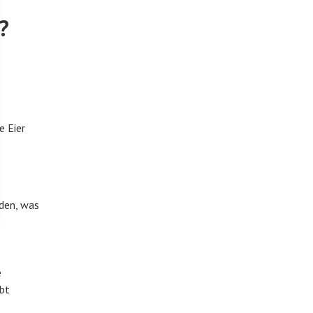
?
e Eier
rden, was
e
ibt