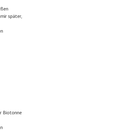
ißen
mir später,
en
er Biotonne
en