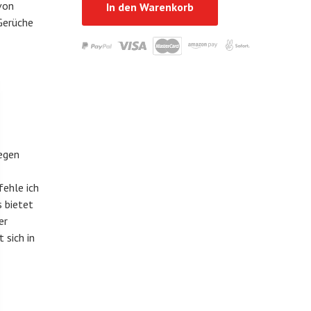
von
In den Warenkorb
 Gerüche
iegen
ehle ich
s bietet
er
 sich in