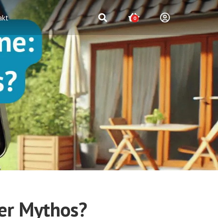
akt
0
er Mythos?