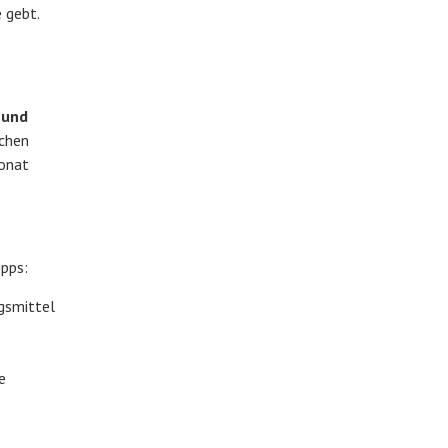
e gebt.
 und
ichen
bonat
ipps:
gsmittel
e