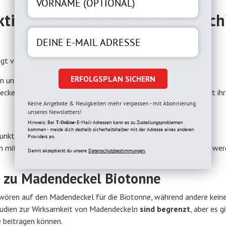
ktiv ist ein Madendeckel wirklich
t verschiedene Vorteile mit sich:
ERFOLGSPLAN SICHERN
n unangenehme Gerüche effektiv neutralisieren.
eckel verhindert, dass Fliegen in die Biotonne gelangen und dort ihr
Keine Angebote & Neuigkeiten mehr verpassen - mit Abonnierung
unseres Newsletters!
Hinweis: Bei
T-Online
-E-Mail-Adressen kann es zu Zustellungsproblemen
kommen - melde dich deshalb sicherhaltshalber mit der Adresse eines anderen
nktionen relativ teuer sein.
Providers an.
ln mit Aktivkohlefiltern müssen diese regelmäßig ausgetauscht we
Damit akzeptierst du unsere
Datenschutzbestimmungen.
n zu Madendeckel Biotonne
hwören auf den Madendeckel für die Biotonne, während andere kein
Studien zur Wirksamkeit von Madendeckeln
sind begrenzt
, aber es g
e beitragen können.