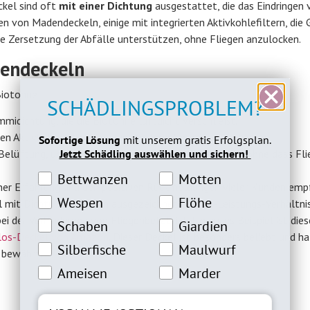
kel sind oft
mit einer Dichtung
ausgestattet, die das Eindringen 
en von Madendeckeln, einige mit integrierten Aktivkohlefiltern, die
ie Zersetzung der Abfälle unterstützen, ohne Fliegen anzulocken.
dendeckeln
Biotonne:
SCHÄDLINGSPROBLEM?
midichtung, die die Biotonne luftdicht verschließt.
en Aktivkohlefilter, die unangenehme Gerüche absorbieren.
Sofortige Lösung
mit unserem gratis Erfolgsplan.
Jetzt Schädling auswählen und sichern!
Belüftung, um die Zersetzung der Abfälle zu fördern, ohne dass Fl
Bettwanzeninteresse
Motteninteresse
Bettwanzen
Motten
ner Erfahrung und den positiven Rückmeldungen vieler Kunden empf
Wespeninteresse
Flöheinteresse
Wespen
Flöhe
mit Dichtung, da er ein ausgezeichnetes Preis-Leistungs-Verhältni
ei der Verhinderung von Fliegenbefall ist. Ein gutes Beispiel ist dies
Schabeninteresse
Giardien Interesse
Schaben
Giardien
los-Deckel von Amazon
. Dieser Deckel ist besonders beliebt und hat
Silberfische Interesse
Maulwurfinteresse
Silberfische
Maulwurf
 bewährt.
Ameiseninteresse
Marderinteresse
Ameisen
Marder