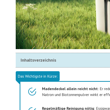
Inhaltsverzeichnis
Das Wichtigste in Kürze:
Madendeckel allein reicht nicht
: Er re
Natron und Biotonnenpulver wirkt er effe
Regelmäßige Reinigung nötig
: Essigwa