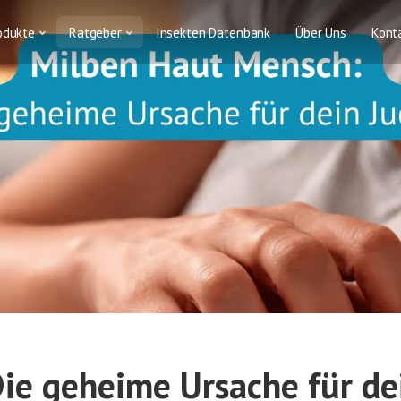
odukte
Ratgeber
Insekten Datenbank
Über Uns
Kont
ie geheime Ursache für de