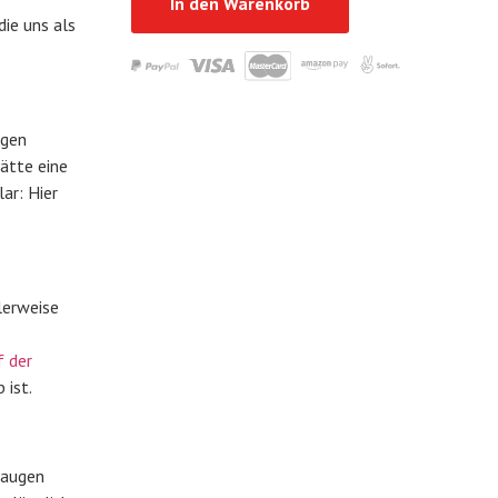
In den Warenkorb
die uns als
igen
hätte eine
ar: Hier
lerweise
f der
 ist.
saugen