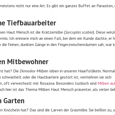
stens nicht nur eine Art. Es gibt ein ganzes Buffet an Parasiten, 
ne Tiefbauarbeiter
n Haut Mensch ist die Krätzemilbe (
Sarcoptes scabiei
). Diese winz
mis. Ich erinnere mich an einen Fall, bei dem ein Kunde dachte, er 
e die feinen, dunklen Gänge in den Fingerzwischenräumen sah, war kl
en Mitbewohner
cht hat? Die
Demodex
-Milben leben in unseren Haarfollikeln. Norma
schwächelt oder die Hautbarriere gestört ist, vermehren sie sich
, oft verwechselt mit Rosazea. Besonders tückisch sind
Milben au
uch hier ist das Thema Milben Haut Mensch präsenter, als vielen lieb
m Garten
n Knöcheln hat? Das sind die Larven der Grasmilbe. Sie beißen zu, 