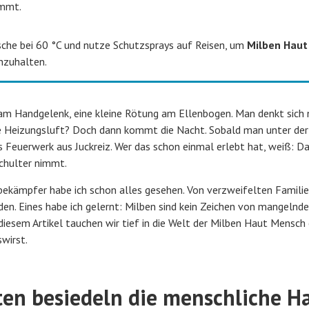
immt.
he bei 60 °C und nutze Schutzsprays auf Reisen, um
Milben Haut
nzuhalten.
 am Handgelenk, eine kleine Rötung am Ellenbogen. Man denkt sich 
ene Heizungsluft? Doch dann kommt die Nacht. Sobald man unter d
es Feuerwerk aus Juckreiz. Wer das schon einmal erlebt hat, weiß: 
Schulter nimmt.
gsbekämpfer habe ich schon alles gesehen. Von verzweifelten Famili
en. Eines habe ich gelernt: Milben sind kein Zeichen von mangelnde
 diesem Artikel tauchen wir tief in die Welt der Milben Haut Mensch 
swirst.
en besiedeln die menschliche H