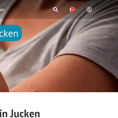
akt
0
in Jucken