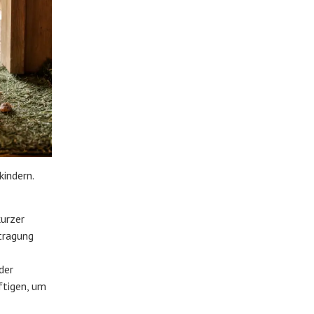
kindern.
kurzer
rtragung
der
tigen, um