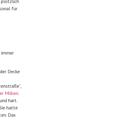
 plötzlich
sonal für
t immer
 der Decke
zenstraße“,
er Milben
.
und hart.
Sie hatte
ten. Das