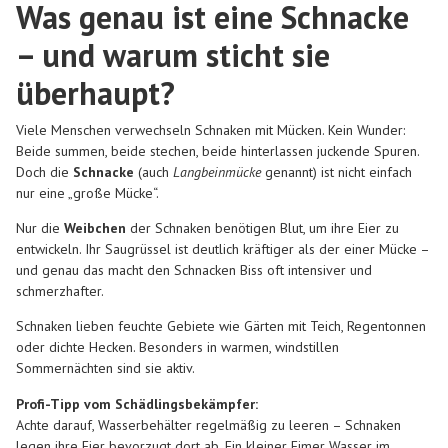
Was genau ist eine Schnacke
– und warum sticht sie
überhaupt?
Viele Menschen verwechseln Schnaken mit Mücken. Kein Wunder:
Beide summen, beide stechen, beide hinterlassen juckende Spuren.
Doch die
Schnacke
(auch
Langbeinmücke
genannt) ist nicht einfach
nur eine „große Mücke“.
Nur die
Weibchen
der Schnaken benötigen Blut, um ihre Eier zu
entwickeln. Ihr Saugrüssel ist deutlich kräftiger als der einer Mücke –
und genau das macht den Schnacken Biss oft intensiver und
schmerzhafter.
Schnaken lieben feuchte Gebiete wie Gärten mit Teich, Regentonnen
oder dichte Hecken. Besonders in warmen, windstillen
Sommernächten sind sie aktiv.
Profi-Tipp vom Schädlingsbekämpfer:
Achte darauf, Wasserbehälter regelmäßig zu leeren – Schnaken
legen ihre Eier bevorzugt dort ab. Ein kleiner Eimer Wasser im