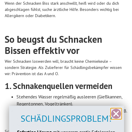
Wenn der Schnacken Biss stark anschwillt, heiß wird oder du dich
abgeschlagen fühlst, suche ärztliche Hilfe. Besonders wichtig bei
Allergikern oder Diabetikern.
So beugst du Schnacken
Bissen effektiv vor
Wer Schnacken loswerden will, braucht keine Chemiekeule –
sondern Strategie. Als Zulieferer für Schädlingsbekämpfer wissen
wir: Prävention ist das A und O.
1. Schnakenquellen vermeiden
Stehendes Wasser regelmäßig ausleeren (Gießkannen,
Regentonnen, Vogeltränken).
Gartenteiche abdecken oder mit bewegtem Wasser (z. B.
SCHÄDLINGSPROBLEM?
kleiner Pumpe) versehen.
Natürliche Abwehr einsetzen
Schnaken mögen bestimmte Gerüche nicht. Dazu gehören: