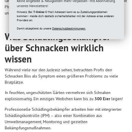
langlebige, umweltfreundliche Lösungen – z. B. elektrische Fallen mit
Keine Angebote & Neuigkeiten mehr verpassen - mit Abonnierung
unseres Newsletters!
Pheromonen oder CO₂-Lockstoffen, die Schnaken gezielt anziehen
Hinweis: Bei
T-Online
-E-Mail-Adressen kann es zu Zustellungsproblemen
und beseitigen.
kommen - melde dich deshalb sicherhaltshalber mit der Adresse eines anderen
Providers an.
Damit akzeptierst du unsere
Datenschutzbestimmungen.
Was Schädlingsbekämpfer
über Schnacken wirklich
wissen
Während viele nur den Juckreiz sehen, betrachten Profis den
Schnacken Biss als Symptom eines größeren Problems: zu viele
Brutplätze.
In feuchten, ungeschützten Gärten vermehren sich Schnaken
explosionsartig. Ein einziges Weibchen kann bis zu
300 Eier
legen!
Professionelle Schädlingsbekämpfer arbeiten hier mit integrierter
Schädlingskontrolle (IPM) – also einer Kombination aus
Umweltmanagement, Monitoring und gezielten
Bekämpfungsmaßnahmen.