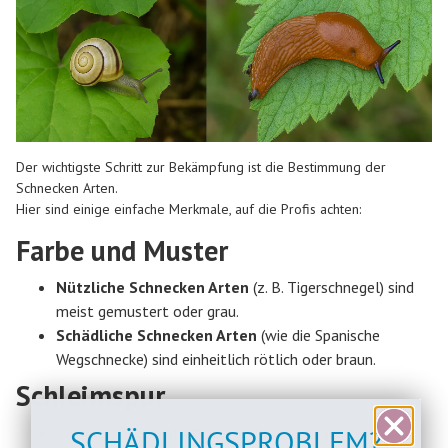
Der wichtigste Schritt zur Bekämpfung ist die
Bestimmung der
Schnecken Arten.
Hier sind einige einfache Merkmale, auf die Profis achten:
Farbe und Muster
Nützliche Schnecken Arten
(z. B. Tigerschnegel) sind
meist gemustert oder grau.
Schädliche Schnecken Arten
(wie die Spanische
Wegschnecke) sind einheitlich rötlich oder braun.
Schleimspur
SCHÄDLINGSPROBLEM?
Tigerschnegel und Weinbergschnecken haben klare,