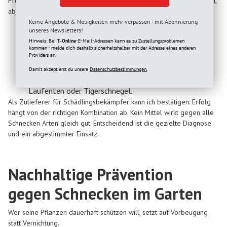
Professionelle Schädlingsbekämpfer setzen auf gezielte Strategien,
abgestimmt auf die jeweilige Schnecken Art:
Keine Angebote & Neuigkeiten mehr verpassen - mit Abonnierung
Biologische Mittel
wie Eisen-III-Phosphat: wirksam
unseres Newsletters!
gegen Wegschnecken, aber unschädlich für Haustiere.
Hinweis: Bei
T-Online
-E-Mail-Adressen kann es zu Zustellungsproblemen
kommen - melde dich deshalb sicherhaltshalber mit der Adresse eines anderen
Barrieren
aus Kupfer oder Granulat: verhindern das
Providers an.
Eindringen in Beete.
Damit akzeptierst du unsere
Datenschutzbestimmungen.
Natürliche Fressfeinde fördern
: Igel, Kröten,
Laufenten oder Tigerschnegel.
Als Zulieferer für Schädlingsbekämpfer kann ich bestätigen: Erfolg
hängt von der richtigen Kombination ab. Kein Mittel wirkt gegen alle
Schnecken Arten gleich gut. Entscheidend ist die gezielte Diagnose
und ein abgestimmter Einsatz.
Nachhaltige Prävention
gegen Schnecken im Garten
Wer seine Pflanzen dauerhaft schützen will, setzt auf Vorbeugung
statt Vernichtung.