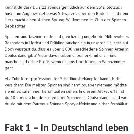
Kennst du das? Du sitzt abends gemütlich auf dem Sofa, plötzlich
huscht im Augenwinkel etwas Schwarzes über den Boden – und dein
Herz macht einen kleinen Sprung. Willkommen im Club der Spinnen-
Beobachter!
Spinnen sind faszinierende und gleichzeitig ungeliebte Mitbewohner.
Besonders in Herbst und Frühling tauchen sie in unseren Häusern auf.
Doch wusstest du, dass es über 1.000 verschiedene Spinnen Arten in
Deutschland gibt? Viele davon leben unbemerkt mit uns – und
manche sind echte Profis, wenn es ums Überleben im Wohnzimmer
geht.
Als Zulieferer professioneller Schädlingsbekämpfer kann ich dir
versichern: Die meisten Spinnen sind harmlos, aber niemand möchte
sie im Schlafzimmer herumlaufen sehen. In diesem Artikel erfährst
du 10 überraschende Fakten über Spinnen in Deutschland – und wie
du sie mit dem Patronus Spinnen Spray effektiv und sicher fernhältst.
Fakt 1 – In Deutschland leben