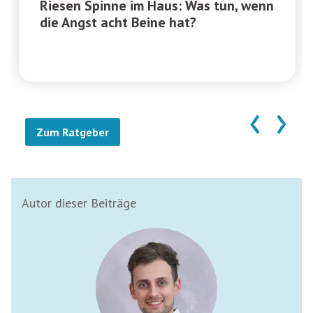
Riesen Spinne im Haus: Was tun, wenn
die Angst acht Beine hat?
‹
›
Zum Ratgeber
Autor dieser Beiträge