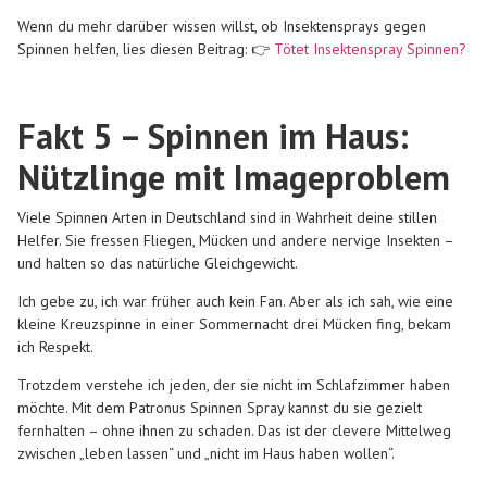
Wenn du mehr darüber wissen willst, ob Insektensprays gegen
Spinnen helfen, lies diesen Beitrag: 👉
Tötet Insektenspray Spinnen?
Fakt 5 – Spinnen im Haus:
Nützlinge mit Imageproblem
Viele Spinnen Arten in Deutschland sind in Wahrheit deine stillen
Helfer. Sie fressen Fliegen, Mücken und andere nervige Insekten –
und halten so das natürliche Gleichgewicht.
Ich gebe zu, ich war früher auch kein Fan. Aber als ich sah, wie eine
kleine Kreuzspinne in einer Sommernacht drei Mücken fing, bekam
ich Respekt.
Trotzdem verstehe ich jeden, der sie nicht im Schlafzimmer haben
möchte. Mit dem Patronus Spinnen Spray kannst du sie gezielt
fernhalten – ohne ihnen zu schaden. Das ist der clevere Mittelweg
zwischen „leben lassen“ und „nicht im Haus haben wollen“.