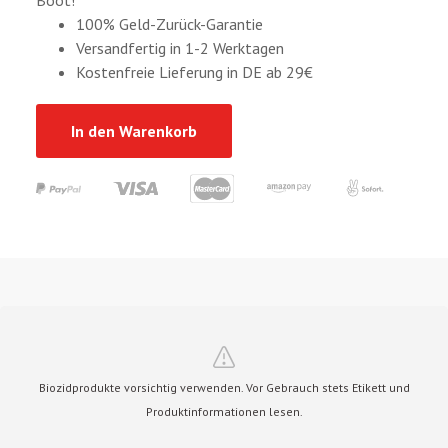
Boot!
100% Geld-Zurück-Garantie
Versandfertig in 1-2 Werktagen
Kostenfreie Lieferung in DE ab 29€
In den Warenkorb
Biozidprodukte vorsichtig verwenden. Vor Gebrauch stets Etikett und
Produktinformationen lesen.