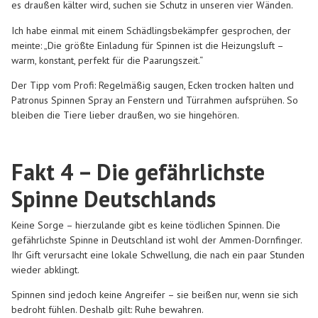
es draußen kälter wird, suchen sie Schutz in unseren vier Wänden.
Ich habe einmal mit einem Schädlingsbekämpfer gesprochen, der
meinte: „Die größte Einladung für Spinnen ist die Heizungsluft –
warm, konstant, perfekt für die Paarungszeit.“
Der Tipp vom Profi: Regelmäßig saugen, Ecken trocken halten und
Patronus Spinnen Spray an Fenstern und Türrahmen aufsprühen. So
bleiben die Tiere lieber draußen, wo sie hingehören.
Fakt 4 – Die gefährlichste
Spinne Deutschlands
Keine Sorge – hierzulande gibt es keine tödlichen Spinnen. Die
gefährlichste Spinne in Deutschland ist wohl der Ammen-Dornfinger.
Ihr Gift verursacht eine lokale Schwellung, die nach ein paar Stunden
wieder abklingt.
Spinnen sind jedoch keine Angreifer – sie beißen nur, wenn sie sich
bedroht fühlen. Deshalb gilt: Ruhe bewahren.