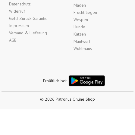
Datenschutz
Maden
Widerruf
Fruchtfliegen
Geld-Zurück-Garantie
Wespen
Impressum
Hunde
Versand & Lieferung
Katzen
AGB
Maulwurf
Wühlmaus
Erhältlich bei:
© 2026 Patronus Online Shop