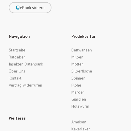
eBook sichern
Navigation
Produkte für
Startseite
Bettwanzen
Ratgeber
Milben
Insekten Datenbank
Motten
Über Uns
Silberfische
Kontakt
Spinnen
Vertrag widerrufen
Flöhe
Marder
Giardien
Holzwurm
Weiteres
Ameisen
Kakerlaken