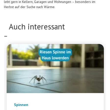
lebt gern in Kellern, Garagen und Wohnungen – besonders im
Herbst auf der Suche nach Wärme.
Auch interessant
Spinnen