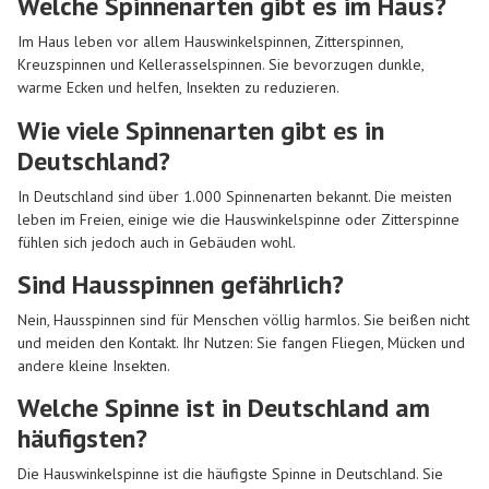
Welche Spinnenarten gibt es im Haus?
Im Haus leben vor allem Hauswinkelspinnen, Zitterspinnen,
Kreuzspinnen und Kellerasselspinnen. Sie bevorzugen dunkle,
warme Ecken und helfen, Insekten zu reduzieren.
Wie viele Spinnenarten gibt es in
Deutschland?
In Deutschland sind über 1.000 Spinnenarten bekannt. Die meisten
leben im Freien, einige wie die Hauswinkelspinne oder Zitterspinne
fühlen sich jedoch auch in Gebäuden wohl.
Sind Hausspinnen gefährlich?
Nein, Hausspinnen sind für Menschen völlig harmlos. Sie beißen nicht
und meiden den Kontakt. Ihr Nutzen: Sie fangen Fliegen, Mücken und
andere kleine Insekten.
Welche Spinne ist in Deutschland am
häufigsten?
Die Hauswinkelspinne ist die häufigste Spinne in Deutschland. Sie