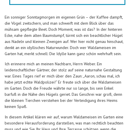
Ein sonniger Sonntagmorgen im eigenen Grün – der Kaffee dampft,
die Vögel zwitschern, und man schweift mit dem Blick über das
mühsam gepflegte Beet. Doch Moment, was ist das? In der hinteren
Ecke, nahe dem alten Baumstumpf, türmt sich ein beachtlicher Hügel
aus Nadeln und kleinen Zweigen auf. Wer hier nicht genau hinschaut,
denkt an ein idyllisches Naturwunder. Doch wer Waldameisen im
Garten hat, merkt schnell: Die Idylle kann ganz schön wehrhaft sein.
Ich erinnere mich an meinen Nachbarn, Herrn Weber. Ein
leidenschaftlicher Gärtner, der stolz auf seine naturnahe Gestaltung
war. Eines Tages rief er mich über den Zaun: „Aaron, schau mal, ich
habe jetzt echte Waldpolizei!“ Er freute sich über die Waldameisen
im Garten. Doch die Freude währte nur so lange, bis sein Enkel
barfuß in die Nähe des Hügels geriet. Das Geschrei war groß, denn
die kleinen Tierchen verstehen bei der Verteidigung ihres Heims
keinen Spaß.
In diesem Artikel klären wir auf, warum Waldameisen im Garten eine
besondere Herausforderung darstellen, was man rechtlich beachten
muss und wie Sie Ihr Haus und Ihre Terrasse schützen, wenn die