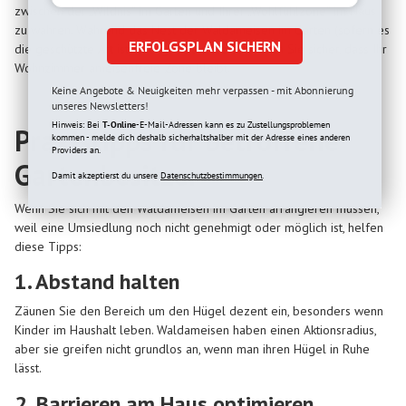
zwischen der „Wildnis“ im Garten und Ihrer „Wohlfühlzone“ im Haus
zu wahren. Während das Nest der Waldameisen im Garten (sofern es
ERFOLGSPLAN SICHERN
die geschützte Art ist) unangetastet bleibt, stellen Sie sicher, dass Ihr
Wohnzimmer ameisenfreie Zone bleibt.
Keine Angebote & Neuigkeiten mehr verpassen - mit Abonnierung
unseres Newsletters!
Hinweis: Bei
T-Online
-E-Mail-Adressen kann es zu Zustellungsproblemen
Praxistipps für betroffene
kommen - melde dich deshalb sicherhaltshalber mit der Adresse eines anderen
Providers an.
Gartenbesitzer
Damit akzeptierst du unsere
Datenschutzbestimmungen.
Wenn Sie sich mit den Waldameisen im Garten arrangieren müssen,
weil eine Umsiedlung noch nicht genehmigt oder möglich ist, helfen
diese Tipps:
1. Abstand halten
Zäunen Sie den Bereich um den Hügel dezent ein, besonders wenn
Kinder im Haushalt leben. Waldameisen haben einen Aktionsradius,
aber sie greifen nicht grundlos an, wenn man ihren Hügel in Ruhe
lässt.
2. Barrieren am Haus optimieren