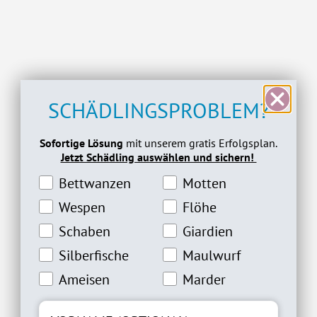
SCHÄDLINGSPROBLEM?
Sofortige Lösung
mit unserem gratis Erfolgsplan.
Jetzt Schädling auswählen und sichern!
Bettwanzeninteresse
Motteninteresse
Bettwanzen
Motten
Wespeninteresse
Flöheinteresse
Wespen
Flöhe
Schabeninteresse
Giardien Interesse
Schaben
Giardien
Silberfische Interesse
Maulwurfinteresse
Silberfische
Maulwurf
Ameiseninteresse
Marderinteresse
Ameisen
Marder