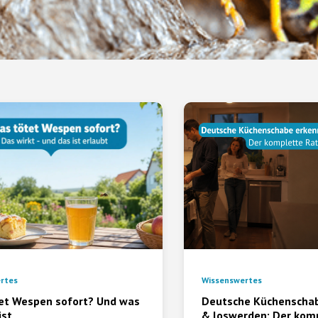
rtes
Wissenswertes
et Wespen sofort? Und was
Deutsche Küchenscha
ist
& loswerden: Der kom