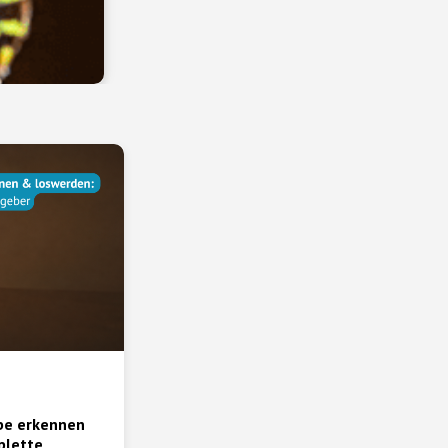
be erkennen
plette