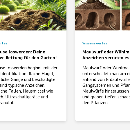
rtes
Wissenswertes
se loswerden: Deine
Maulwurf oder Wühlma
ive Rettung für den Garten!
Anzeichen verraten es
e loswerden beginnt mit der
Maulwurf oder Wühlma
 Identifikation: flache Hügel,
unterscheidet man am e
hliche Gänge und beschädigte
anhand von Erdaufwürfe
sind typische Anzeichen.
Gangsystemen und Pflan
che Fallen, Hausmittel wie
Maulwürfe hinterlassen
h, Ultraschallgeräte und
und graben tiefer, schad
ranulat
den Pflanzen.