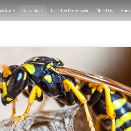
odukte
Ratgeber
Insekten Datenbank
Über Uns
Kont