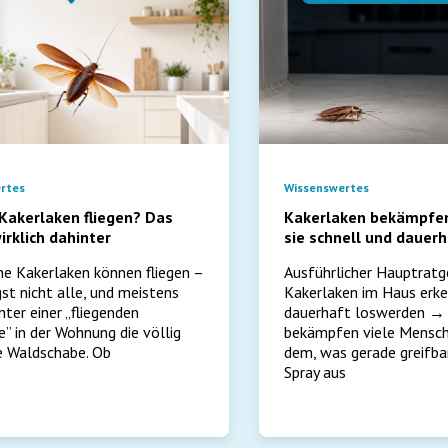
rtes
Wissenswertes
Kakerlaken fliegen? Das
Kakerlaken bekämpfen:
irklich dahinter
sie schnell und dauerh
he Kakerlaken können fliegen –
Ausführlicher Hauptratg
gst nicht alle, und meistens
Kakerlaken im Haus erk
nter einer „fliegenden
dauerhaft loswerden → 
e” in der Wohnung die völlig
bekämpfen viele Mensch
 Waldschabe. Ob
dem, was gerade greifbar
Spray aus