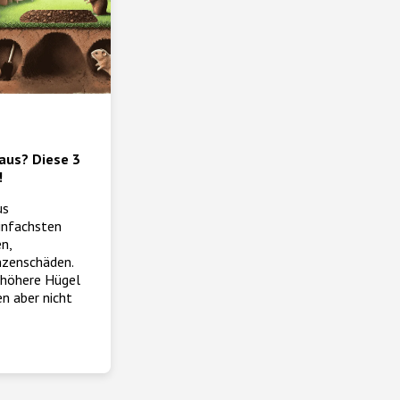
us? Diese 3
!
us
infachsten
n,
zenschäden.
 höhere Hügel
en aber nicht