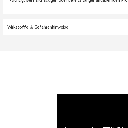
Wichtig: Bei hartnäckigen oder bereits länger andauernden Pr
Wirkstoffe & Gefahrenhinweise