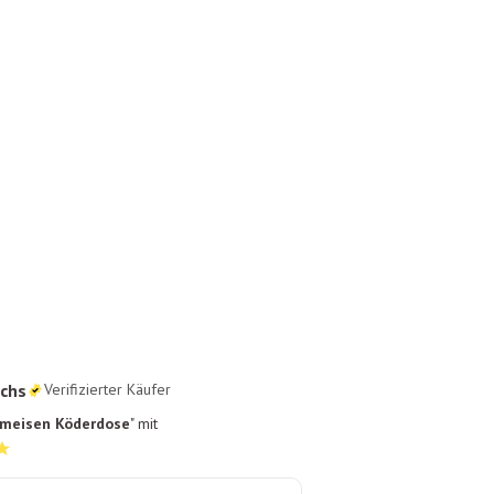
chs
Verifizierter Käufer
Nie wieder ohn
meisen Köderdose
" mit
"Diese Ameisen Kö
absoluter Lebensr