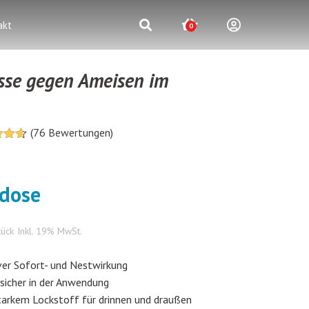
akt
0
asse gegen Ameisen im
(
76
Bewertungen)
7894736842
rend
dose
nrezensionen
tück
Inkl. 19% MwSt.
ver Sofort- und Nestwirkung
sicher in der Anwendung
arkem Lockstoff für drinnen und draußen