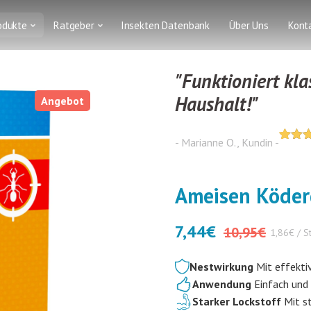
odukte
Ratgeber
Insekten Datenbank
Über Uns
Kont
"Funktioniert kl
Haushalt!"
Angebot
- Marianne O., Kundin -
4.565
5
76
von
basie
auf
Ameisen Köder
Kunde
7,44
€
10,95
€
1,86€ / S
Nestwirkung
Mit effekti
Anwendung
Einfach und 
Starker Lockstoff
Mit st