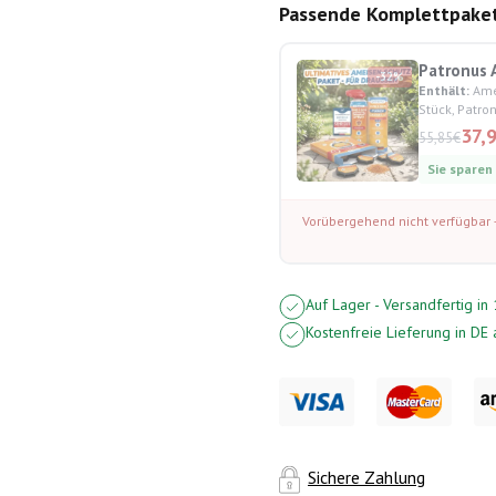
Passende Komplettpake
Patronus 
-32%
Enthält:
Amei
Stück, Patr
37,
55,85
€
Sie sparen
Vorübergehend nicht verfügbar
Auf Lager - Versandfertig i
Kostenfreie Lieferung in DE
Sichere Zahlung