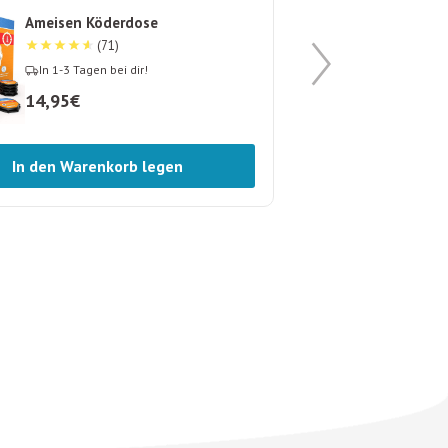
viele Produkte au
Ameisen Köderdose
hat so zuverlässi
(71)
Zeit war Ruhe. Wa
In 1-3 Tagen bei dir!
deutsche Produkt
14,95€
Herkunft. Außerd
extrem schnell – d
In den Warenkorb legen
Situation Gold we