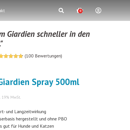
akt
0
m Giardien schneller in den
."
(
100
Bewertungen)
4.75
5
100
von
basierend
auf
Kundenrezensionen
Giardien Spray 500ml
l. 19% MwSt.
rt- und Langzeitwirkung
erbasis hergestellt und ohne PBO
 gut für Hunde und Katzen