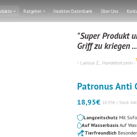
odukte
Ratgeber
Insekten Datenbank
Über Uns
Kont
"Super Produkt u
Griff zu kriegen ..
'- Larissa Z., Hundebsitzerin -
Patronus Anti 
18,95
€
18,95€ / Stück
Ink
Langzeitschutz
Mit Sofo
Auf Wasserbasis
Auf Wass
Tierfreundlich
Besonders