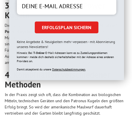
3. Patronus Maulwurf Power
Kugeln
Die Königsklasse der Bekämpfung sind die
Patronus Maulwurf
ERFOLGSPLAN SICHERN
Power Kugeln
. Sie werden direkt in die Gänge des amerikanischen
Maulwurfs gelegt und entfalten dort ihre volle Wirkung. Die Kugeln
Keine Angebote & Neuigkeiten mehr verpassen - mit Abonnierung
sind nicht nur effektiv, sondern auch anwenderfreundlich und sicher.
unseres Newsletters!
Für Schädlingsbekämpfer sind sie längst ein fester Bestandteil der
Hinweis: Bei
T-Online
-E-Mail-Adressen kann es zu Zustellungsproblemen
Ausrüstung – und für Gartenbesitzer die perfekte Lösung, um dem
kommen - melde dich deshalb sicherhaltshalber mit der Adresse eines anderen
Providers an.
amerikanischen Maulwurf endlich Herr zu werden.
Damit akzeptierst du unsere
Datenschutzbestimmungen.
4. Kombination verschiedener
Methoden
In der Praxis zeigt sich oft, dass die Kombination aus biologischen
Mitteln, technischen Geräten und den Patronus Kugeln den größten
Erfolg bringt. So wird der amerikanische Maulwurf dauerhaft
vertrieben und der Garten bleibt langfristig geschützt.