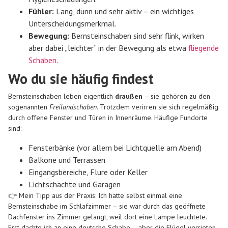
Fühler:
Lang, dünn und sehr aktiv – ein wichtiges
Unterscheidungsmerkmal.
Bewegung:
Bernsteinschaben sind sehr flink, wirken
aber dabei „leichter“ in der Bewegung als etwa
fliegende
Schaben
.
Wo du sie häufig findest
Bernsteinschaben leben eigentlich
draußen
– sie gehören zu den
sogenannten
Freilandschaben
. Trotzdem verirren sie sich regelmäßig
durch offene Fenster und Türen in Innenräume. Häufige Fundorte
sind:
Fensterbänke (vor allem bei Lichtquelle am Abend)
Balkone und Terrassen
Eingangsbereiche, Flure oder Keller
Lichtschächte und Garagen
👉 Mein Tipp aus der Praxis: Ich hatte selbst einmal eine
Bernsteinschabe im Schlafzimmer – sie war durch das geöffnete
Dachfenster ins Zimmer gelangt, weil dort eine Lampe leuchtete.
Erst dachte ich an eine deutsche Schabe – aber die Flügel verrieten