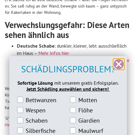
es. Sie saß ruhig an der Wand, bewegte sich kaum – ganz untypisch
für Kakerlaken in der Wohnung.
Verwechslungsgefahr: Diese Arten
sehen ähnlich aus
Deutsche Schabe:
dunkler, kleiner, lebt ausschließlich
im Haus –
Mehr Infos hier
Möbelschabe:
ähnlich hell, aber deutlich kleiner –
Mehr
SCHÄDLINGSPROBLEM?
dazu
Australische Schabe:
größer und dunkler – tritt
ebenfalls im Innenbereich auf, wenn es warm ist.
Sofortige Lösung
mit unserem gratis Erfolgsplan.
Jetzt Schädling auswählen und sichern!
Wenn du dir nicht sicher bist, verwende die Patronus Schaben
Köderdose zur Kontrolle. Du kannst damit feststellen, ob sich die
Bettwanzeninteresse
Motteninteresse
Bettwanzen
Motten
Tiere dauerhaft einnisten oder ob es sich nur um zufällige Gäste
handelt.
Wespeninteresse
Flöheinteresse
Wespen
Flöhe
💡 Du willst mehr über helle Schaben wissen? Dann schau mal hier:
Schabeninteresse
Giardien Interesse
Schaben
Giardien
Helle Schaben & Kakerlaken erkennen
Silberfische Interesse
Maulwurfinteresse
Silberfische
Maulwurf