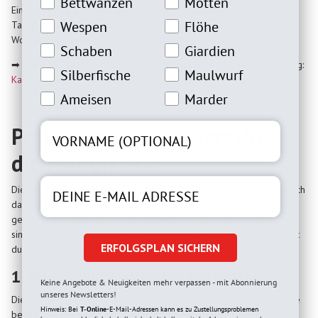
Bettwanzeninteresse
Motteninteresse
Bettwanzen
Motten
Einfach die Dose im Schrank platziert – und schon nach wenigen
Wespeninteresse
Flöheinteresse
Wespen
Flöhe
Tagen waren die ersten möbelschaben verschwunden. Nach zwei
Wochen war meine Wohnung endlich wieder schabenfrei.
Schabeninteresse
Giardien Interesse
Schaben
Giardien
➡ Mehr zu Schaben draußen erfährst du übrigens in diesem Beitrag:
Silberfische Interesse
Maulwurfinteresse
Silberfische
Maulwurf
Kakerlaken im Garten
.
Ameiseninteresse
Marderinteresse
Ameisen
Marder
Prävention: So schützt du
dich langfristig
Die Bekämpfung einer möbelschabe ist nur die halbe Miete. Wer sich
dauerhaft schützen will, muss vorbeugen. Denn die Schädlinge
gelangen oft unbemerkt in die Wohnung – und wenn sie einmal da
sind, wird es richtig unangenehm. Mit diesen Maßnahmen reduzierst
ERFOLGSPLAN SICHERN
du das Risiko erheblich:
1. Möbel und Elektrogeräte prüfen
Keine Angebote & Neuigkeiten mehr verpassen - mit Abonnierung
unseres Newsletters!
Die möbelschabe trägt ihren Namen nicht ohne Grund. Viele Befälle
Hinweis: Bei
T-Online
-E-Mail-Adressen kann es zu Zustellungsproblemen
beginnen nach dem Kauf gebrauchter Möbelstücke oder