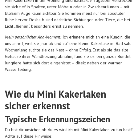
Mini Kakerlaken in der Wohnung sind nachtaktiv. Tagsüber verstecken
sie sich tief in Spalten, unter Möbeln oder in Zwischenräumen – mit
bloßem Auge kaum sichtbar. Sie kommen meist nur bei absoluter
Ruhe hervor. Deshalb sind nächtliche Sichtungen oder Tiere, die bei
Licht „fliehen“, besonders ernst zu nehmen.
Mein persönlicher Aha-Moment:
Ich erinnere mich an eine Kundin, die
uns anrief, weil sie „nur ab und zu“ eine kleine Kakerlake im Bad sah.
Wochenlang suchte sie das Nest – ohne Erfolg. Erst als sie das alte
Gehäuse ihrer Wandheizung abnahm, fand sie es: ein ganzes Bündel
Jungtiere hatte sich dort eingenistet – direkt neben der warmen
Wasserleitung.
Wie du Mini Kakerlaken
sicher erkennst
Typische Erkennungszeichen
Du bist dir unsicher, ob du es wirklich mit Mini Kakerlaken zu tun hast?
Achte auf diese Hinweise: