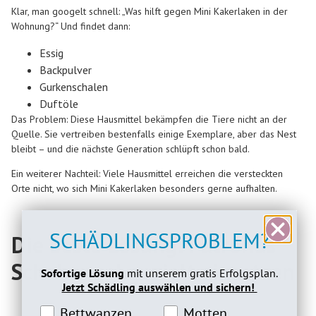
Klar, man googelt schnell: „Was hilft gegen Mini Kakerlaken in der
Wohnung?“ Und findet dann:
Essig
Backpulver
Gurkenschalen
Duftöle
Das Problem: Diese Hausmittel bekämpfen die Tiere nicht an der
Quelle. Sie vertreiben bestenfalls einige Exemplare, aber das Nest
bleibt – und die nächste Generation schlüpft schon bald.
Ein weiterer Nachteil: Viele Hausmittel erreichen die versteckten
Orte nicht, wo sich Mini Kakerlaken besonders gerne aufhalten.
SCHÄDLINGSPROBLEM?
Die beste Lösung: Patronus
Schabengel gezielt einsetzen
Sofortige Lösung
mit unserem gratis Erfolgsplan.
Jetzt Schädling auswählen und sichern!
Bettwanzeninteresse
Motteninteresse
Bettwanzen
Motten