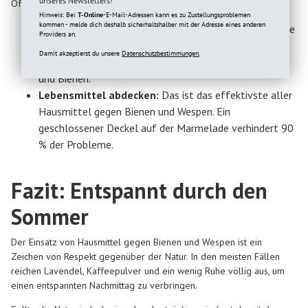
unseres Newsletters!
Oft ziehen wir die Tiere unbewusst an.
Hinweis: Bei
T-Online
-E-Mail-Adressen kann es zu Zustellungsproblemen
kommen - melde dich deshalb sicherhaltshalber mit der Adresse eines anderen
Bunte Kleidung:
Wer wie eine Blume aussieht, wird wie
Providers an.
eine Blume angeflogen.
Damit akzeptierst du unsere
Datenschutzbestimmungen.
Parfüm:
Blumige Düfte sind Einladungen für Wespen
und Bienen.
Lebensmittel abdecken:
Das ist das effektivste aller
Hausmittel gegen Bienen und Wespen. Ein
geschlossener Deckel auf der Marmelade verhindert 90
% der Probleme.
Fazit: Entspannt durch den
Sommer
Der Einsatz von Hausmittel gegen Bienen und Wespen ist ein
Zeichen von Respekt gegenüber der Natur. In den meisten Fällen
reichen Lavendel, Kaffeepulver und ein wenig Ruhe völlig aus, um
einen entspannten Nachmittag zu verbringen.