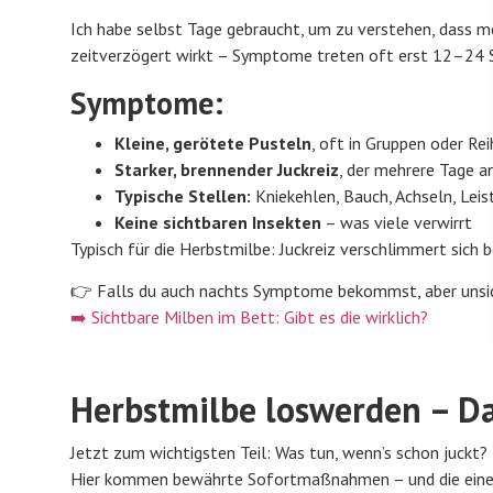
Ich habe selbst Tage gebraucht, um zu verstehen, dass 
zeitverzögert wirkt – Symptome treten oft erst 12–24 S
Symptome:
Kleine, gerötete Pusteln
, oft in Gruppen oder Re
Starker, brennender Juckreiz
, der mehrere Tage a
Typische Stellen:
Kniekehlen, Bauch, Achseln, Lei
Keine sichtbaren Insekten
– was viele verwirrt
Typisch für die Herbstmilbe: Juckreiz verschlimmert sich
👉 Falls du auch nachts Symptome bekommst, aber unsiche
➡️ Sichtbare Milben im Bett: Gibt es die wirklich?
Herbstmilbe loswerden – Das
Jetzt zum wichtigsten Teil: Was tun, wenn’s schon juckt? 
Hier kommen bewährte Sofortmaßnahmen – und die eine Lö