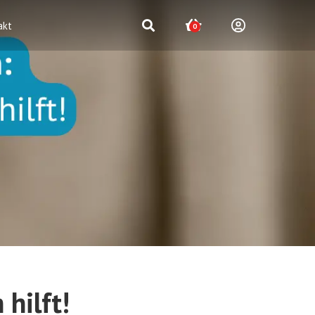
akt
0
hilft!