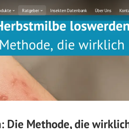
odukte
Ratgeber
Insekten Datenbank
Über Uns
Kont
 Die Methode, die wirklich 