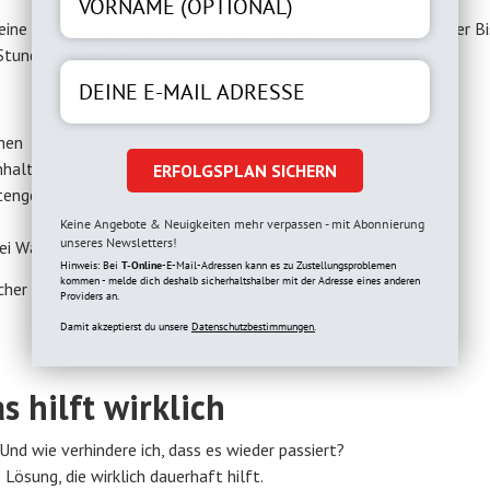
meine Beschwerden von der
Herbstmilbe
kamen. Warum? Weil der Bi
tunden später auf.
ihen
nhalten kann
ERFOLGSPLAN SICHERN
stengegend, unter BH-Trägern
Keine Angebote & Neuigkeiten mehr verpassen - mit Abonnierung
unseres Newsletters!
 bei Wärme – z. B. nach dem Duschen oder im Bett.
Hinweis: Bei
T-Online
-E-Mail-Adressen kann es zu Zustellungsproblemen
kommen - melde dich deshalb sicherhaltshalber mit der Adresse eines anderen
r bist, ob es Bettmilben sind, lies:
Providers an.
Damit akzeptierst du unsere
Datenschutzbestimmungen.
 hilft wirklich
Und wie verhindere ich, dass es wieder passiert?
sung, die wirklich dauerhaft hilft.