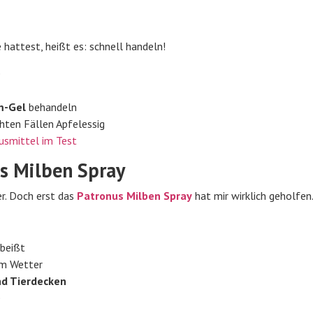
hattest, heißt es: schnell handeln!
e
m-Gel
behandeln
chten Fällen Apfelessig
usmittel im Test
us Milben Spray
er. Doch erst das
Patronus Milben Spray
hat mir wirklich geholfen
 beißt
em Wetter
nd Tierdecken
e