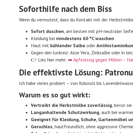
Soforthilfe nach dem Biss
Wenn du vermutest, dass du Kontakt mit der Herbstmilbe 
Sofort duschen
, am besten mit pH-neutraler Seif
Kleidung bei
mindestens 60 °C waschen
Haut mit
kühlender Salbe
oder
Antihistaminiku
Gegen den Juckreiz: Aloe Vera, Zinksalbe oder in lei
👉 Lies hier mehr:
➡️ Apfelessig gegen Milben – Ha
Die effektivste Lösung: Patron
Ich habe vieles probiert – von Kokosöl bis Lavendelwass
Warum es so gut wirkt:
Vertreibt die Herbstmilbe zuverlässig
, bevor sie
Langanhaltende Schutzwirkung
, auch bei warm
Geeignet für Kleidung, Schuhe, Gartenmöbel u
Geruchlos
, hautfreundlich, ohne aggressive Chemi