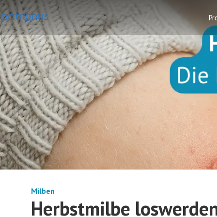
Pr
Milben
Herbstmilbe loswerden: