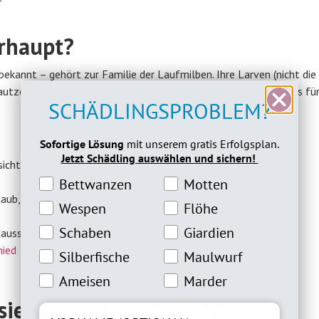
erhaupt?
bekannt – gehört zur Familie der Laufmilben. Ihre Larven (nicht die
ellen zu ernähren. Dabei injizieren sie ein Speichelsekret, das fü
SCHÄDLINGSPROBLEM?
Sofortige Lösung
mit unserem gratis Erfolgsplan.
Jetzt Schädling auswählen und sichern!
ichtbar
Bettwanzeninteresse
Motteninteresse
Bettwanzen
Motten
 Laub, Moos
Wespeninteresse
Flöheinteresse
Wespen
Flöhe
Schabeninteresse
Giardien Interesse
Schaben
Giardien
sstaubmilben. Wenn du unsicher bist, hilft dieser Vergleich:
hied
Silberfische Interesse
Maulwurfinteresse
Silberfische
Maulwurf
Ameiseninteresse
Marderinteresse
Ameisen
Marder
ehst du, dass sie es ist