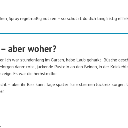
en, Spray regelmäßig nutzen – so schützt du dich langfristig effek
s – aber woher?
er. Ich war stundenlang im Garten, habe Laub geharkt, Büsche gesc
orgen dann: rote, juckende Pusteln an den Beinen, in der Kniekehl
eige. Es war die herbstmilbe.
nicht – aber ihr Biss kann Tage später für extremen Juckreiz sorgen.
er.
t