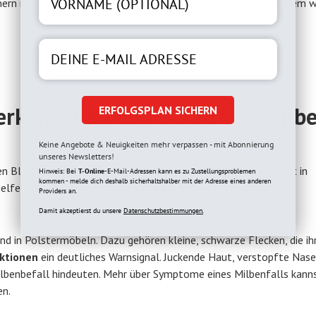
rn mit hoher Luftfeuchtigkeit können Staubläuse zum Problem w
erkennst du den Befall von Milb
ERFOLGSPLAN SICHERN
Keine Angebote & Neuigkeiten mehr verpassen - mit Abonnierung
unseres Newsletters!
 Blick zu erkennen. Da sie so klein sind, verstecken sie sich oft in
Hinweis: Bei
T-Online
-E-Mail-Adressen kann es zu Zustellungsproblemen
kommen - melde dich deshalb sicherhaltshalber mit der Adresse eines anderen
helfen können, ihren Befall zu erkennen.
Providers an.
Damit akzeptierst du unsere
Datenschutzbestimmungen.
d in Polstermöbeln. Dazu gehören kleine, schwarze Flecken, die ih
aktionen
ein deutliches Warnsignal. Juckende Haut, verstopfte Nas
lbenbefall hindeuten. Mehr über Symptome eines Milbenfalls kanns
en.