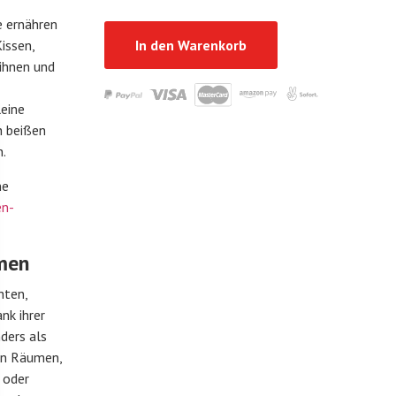
e ernähren
In den Warenkorb
issen,
ihnen und
eine
h beißen
n.
ne
en-
umen
hten,
nk ihrer
ders als
en Räumen,
 oder