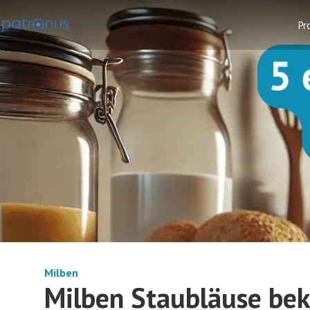
Pr
Milben
Milben Staubläuse bek