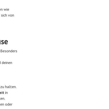
en wie
 sich von
use
. Besonders
d deinen
zu halten.
eit
in
en.
men oder