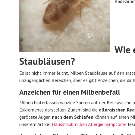
Badezimme
Wie 
Staubläusen?
Es ist nicht immer leicht, Milben Staubläuse auf den ersten
unzugänglichen Bereichen, aber es gibt Anzeichen, die dir 
Anzeichen für einen Milbenbefall
Milben hinterlassen winzige Spuren auf der Bettwäsche un
Exkremente darstellen. Zudem sind die
allergischen Re
gerötete Augen
nach dem Schlafen
können auf einen Mi
unserem Artikel
Hausstaubmilben Allergie Symptome
les