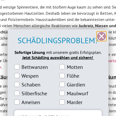
d winzige Spinnentiere, die mit bloßem Auge kaum zu sehen sind. Si
abgestorbenen Hautzellen. Deshalb leben sie bevorzugt in Betten, K
 und Polstermöbeln. Hausstaubmilben sind die bekanntesten unter 
i vielen Menschen allergische Reaktionen wie
Juckreiz, Niesen und
chläge
hervorrufen. Die Symptome können ähnlich aussehen wie kl
SCHÄDLINGSPROBLEM?
tiche und werden oft als
Bettmilben Bisse
bezeichnet. Tatsächlic
 aber nicht – es sind ihre Exkremente, die diese Reaktionen auslöse
Sofortige Lösung
mit unserem gratis Erfolgsplan.
efer in die Welt der Milben eintauchen möchtest, findest du hier ei
Jetzt Schädling auswählen und sichern!
te Übersicht über verschiedene Arten und ihre Eigenarten:
Milbenart
Bettwanzeninteresse
Motteninteresse
Bettwanzen
Motten
k
.
Wespeninteresse
Flöheinteresse
Wespen
Flöhe
äuse – kleine Plagegeister in feuchten Rä
Schabeninteresse
Giardien Interesse
Schaben
Giardien
 sind kleine, oft
hellbraune oder weiße
Insekten, die sich in feuc
Silberfische Interesse
Maulwurfinteresse
gen Bereichen wohlfühlen. Sie sind größer als Milben und können da
Silberfische
Maulwurf
ße von bis zu 1mm sogar mit dem bloßen Auge gesehen werden. An
Ameiseninteresse
Marderinteresse
Ameisen
Marder
nähren sie sich von
Schimmelsporen
und sind in schlecht belüftet
rrahmen oder in feuchten Schränken zu finden. Besonders in Kellern