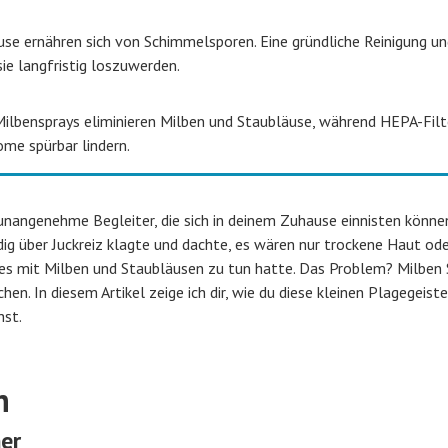
se ernähren sich von Schimmelsporen. Eine gründliche Reinigung un
ie langfristig loszuwerden.
ilbensprays eliminieren Milben und Staubläuse, während HEPA-Filt
ome spürbar lindern.
nangenehme Begleiter, die sich in deinem Zuhause einnisten können
dig über Juckreiz klagte und dachte, es wären nur trockene Haut ode
er es mit Milben und Staubläusen zu tun hatte. Das Problem? Milben
en. In diesem Artikel zeige ich dir, wie du diese kleinen Plagegeiste
hst.
n
er