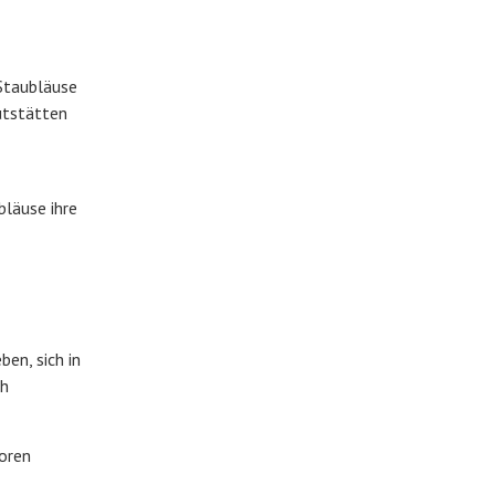
 Staubläuse
utstätten
bläuse ihre
en, sich in
ch
poren