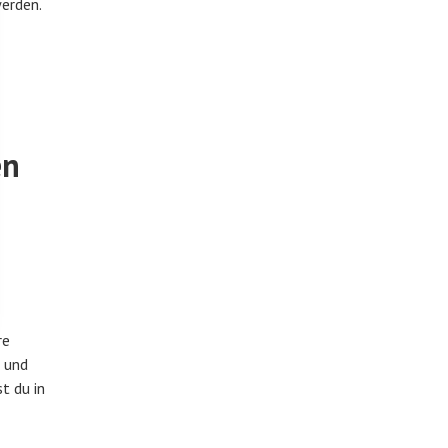
erden.
en
re
e und
t du in