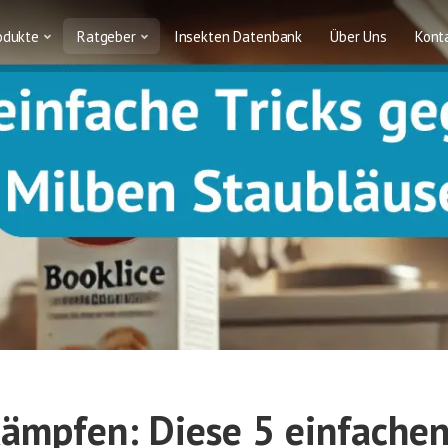
odukte
Ratgeber
Insekten Datenbank
Über Uns
Kont
ämpfen: Diese 5 einfachen 