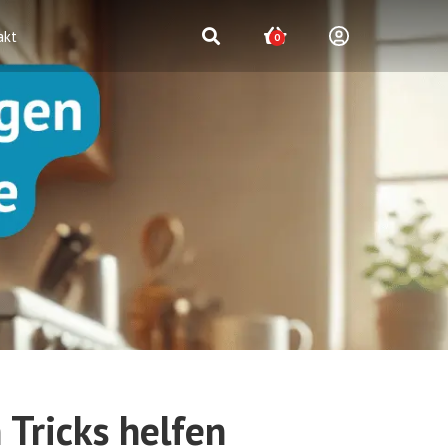
akt
0
Tricks helfen