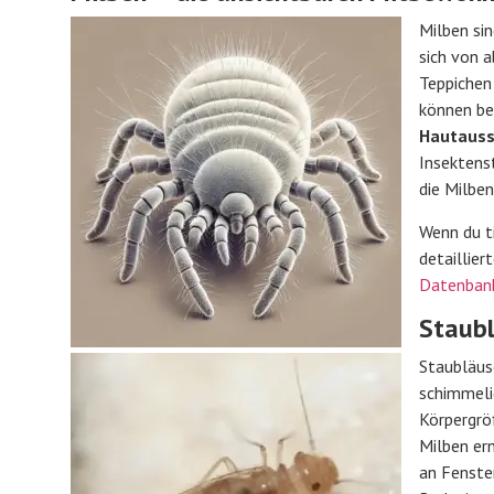
Milben sin
sich von 
Teppichen
können be
Hautauss
Insektens
die Milben
Wenn du ti
detaillier
Datenban
Staubl
Staubläuse
schimmeli
Körpergrö
Milben er
an Fenste