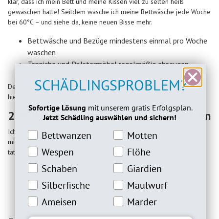
klar, dass ich mein Bett und meine Kissen viel zu selten heiß
gewaschen hatte! Seitdem wasche ich meine Bettwäsche jede Woche
bei 60°C – und siehe da, keine neuen Bisse mehr.
Bettwäsche und Bezüge mindestens einmal pro Woche
waschen
Teppiche und Polstermöbel regelmäßig absaugen
Matratzen mit einem Milbenspray behandeln
SCHÄDLINGSPROBLEM?
Detaillierte Tipps zur Bekämpfung von Hausstaubmilben findest du
hier:
Hausstaubmilben bekämpfen
.
Sofortige Lösung
mit unserem gratis Erfolgsplan.
2. Milbenabwehrende Hausmittel nutzen
Jetzt Schädling auswählen und sichern!
Ich habe früher oft Lavendelsäckchen unter mein Bett gelegt, weil
Bettwanzeninteresse
Motteninteresse
Bettwanzen
Motten
mir jemand sagte, dass Milben den Duft nicht mögen – und es hat
Wespeninteresse
Flöheinteresse
Wespen
Flöhe
tatsächlich geholfen!
Schabeninteresse
Giardien Interesse
Schaben
Giardien
Lavendel:
Der Duft hält Milben fern
Kieselgur:
Ein natürliches Pulver, das Milben
Silberfische Interesse
Maulwurfinteresse
Silberfische
Maulwurf
austrocknet
Ameiseninteresse
Marderinteresse
Ameisen
Marder
Zedernholz:
Wirkt abschreckend auf Milben