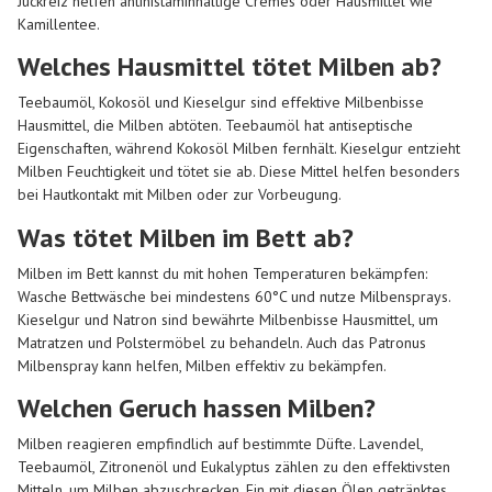
Juckreiz helfen antihistaminhaltige Cremes oder Hausmittel wie
Kamillentee.
Welches Hausmittel tötet Milben ab?
Teebaumöl, Kokosöl und Kieselgur sind effektive
Milbenbisse
Hausmittel
, die Milben abtöten. Teebaumöl hat antiseptische
Eigenschaften, während Kokosöl Milben fernhält. Kieselgur entzieht
Milben Feuchtigkeit und tötet sie ab. Diese Mittel helfen besonders
bei Hautkontakt mit Milben oder zur Vorbeugung.
Was tötet Milben im Bett ab?
Milben im Bett kannst du mit hohen Temperaturen bekämpfen:
Wasche Bettwäsche bei mindestens 60°C und nutze Milbensprays.
Kieselgur und Natron sind bewährte
Milbenbisse Hausmittel
, um
Matratzen und Polstermöbel zu behandeln. Auch das
Patronus
Milbenspray
kann helfen, Milben effektiv zu bekämpfen.
Welchen Geruch hassen Milben?
Milben reagieren empfindlich auf bestimmte Düfte. Lavendel,
Teebaumöl, Zitronenöl und Eukalyptus zählen zu den effektivsten
Mitteln, um Milben abzuschrecken. Ein mit diesen Ölen getränktes