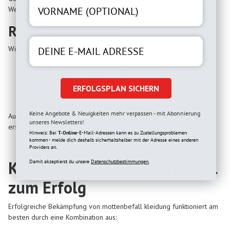
Werkzeug, um den Befall
sofort einzudämmen
.
Richtig anwenden
Wichtig ist:
gezielt sprühen, nicht wahllos
besonders Nähte, Schrankritzen und dunkle Bereiche
ERFOLGSPLAN SICHERN
behandeln
Anwendung ggf. wiederholen
Keine Angebote & Neuigkeiten mehr verpassen - mit Abonnierung
Aus Profi-Sicht ist das Mottenspray ideal als Sofortmaßnahme,
unseres Newsletters!
ersetzt aber keine gründliche Ursachenbekämpfung.
Hinweis: Bei
T-Online
-E-Mail-Adressen kann es zu Zustellungsproblemen
kommen - melde dich deshalb sicherhaltshalber mit der Adresse eines anderen
Providers an.
Kombination ist der Schlüssel
Damit akzeptierst du unsere
Datenschutzbestimmungen.
zum Erfolg
Erfolgreiche Bekämpfung von mottenbefall kleidung funktioniert am
besten durch eine Kombination aus: