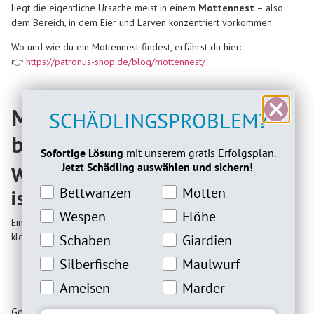
liegt die eigentliche Ursache meist in einem
Mottennest
– also
dem Bereich, in dem Eier und Larven konzentriert vorkommen.
Wo und wie du ein Mottennest findest, erfährst du hier:
👉
https://patronus-shop.de/blog/mottennest/
Mottenspray: schnelle Hilfe
SCHÄDLINGSPROBLEM?
bei mottenbefall kleidung
Sofortige Lösung
mit unserem gratis Erfolgsplan.
Jetzt Schädling auswählen und sichern!
Warum ein Mottenspray sinnvoll
Bettwanzeninteresse
Motteninteresse
Bettwanzen
Motten
ist
Wespeninteresse
Flöheinteresse
Wespen
Flöhe
Ein hochwertiges
Mottenspray
kann bei akutem mottenbefall
Schabeninteresse
Giardien Interesse
kleidung sehr hilfreich sein, weil es:
Schaben
Giardien
Silberfische Interesse
Maulwurfinteresse
Silberfische
Maulwurf
Larven direkt abtötet
Motten sofort reduziert
Ameiseninteresse
Marderinteresse
Ameisen
Marder
Ritzen, Nähte und Ecken erreicht
Gerade bei sichtbaren Schäden ist das Mottenspray ein wichtiges