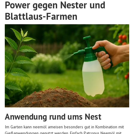
Power gegen Nester und
Blattlaus-Farmen
Anwendung rund ums Nest
Im Garten kann
neemöl ameisen
besonders gut in
Kombination mit
Gießanwendungen
genutzt werden. Einfach Patronus Neemöl mit