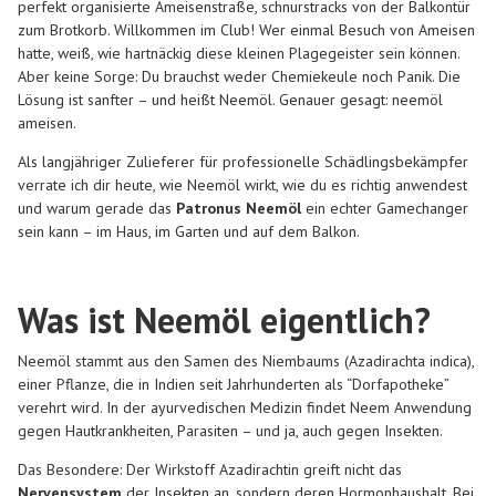
perfekt organisierte Ameisenstraße, schnurstracks von der Balkontür
zum Brotkorb. Willkommen im Club! Wer einmal Besuch von Ameisen
hatte, weiß, wie hartnäckig diese kleinen Plagegeister sein können.
Aber keine Sorge: Du brauchst weder Chemiekeule noch Panik. Die
Lösung ist sanfter – und heißt
Neemöl
. Genauer gesagt:
neemöl
ameisen
.
Als langjähriger Zulieferer für professionelle Schädlingsbekämpfer
verrate ich dir heute, wie Neemöl wirkt, wie du es richtig anwendest
und warum gerade das
Patronus Neemöl
ein echter Gamechanger
sein kann – im Haus, im Garten und auf dem Balkon.
Was ist Neemöl eigentlich?
Neemöl stammt aus den Samen des Niembaums (Azadirachta indica),
einer Pflanze, die in Indien seit Jahrhunderten als “Dorfapotheke”
verehrt wird. In der ayurvedischen Medizin findet Neem Anwendung
gegen Hautkrankheiten, Parasiten – und ja, auch gegen Insekten.
Das Besondere: Der Wirkstoff
Azadirachtin
greift nicht das
Nervensystem
der Insekten an, sondern deren Hormonhaushalt. Bei