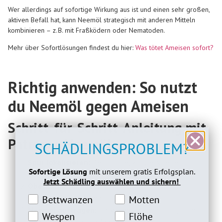
Wer allerdings auf sofortige Wirkung aus ist und einen sehr großen,
aktiven Befall hat, kann Neemöl strategisch mit anderen Mitteln
kombinieren – z. B. mit Fraßködern oder Nematoden.
Mehr über Sofortlösungen findest du hier:
Was tötet Ameisen sofort?
Richtig anwenden: So nutzt
du Neemöl gegen Ameisen
Schritt-für-Schritt-Anleitung mit
Patronus Neemöl
SCHÄDLINGSPROBLEM?
Spur lokalisieren:
Beobachte, wo die Ameisen
Sofortige Lösung
mit unserem gratis Erfolgsplan.
entlanglaufen.
Jetzt Schädling auswählen und sichern!
Oberfläche reinigen:
Krümel, Zuckerreste und
Bettwanzeninteresse
Motteninteresse
Pheromone entfernen.
Bettwanzen
Motten
Neemöl auftragen:
Entweder sprühen (für glatte
Wespeninteresse
Flöheinteresse
Wespen
Flöhe
Oberflächen) oder gießen (im Garten).