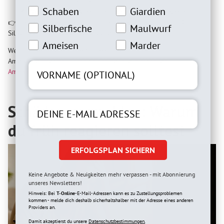
Schabeninteresse
Giardien Interesse
Schaben
Giardien
Wiederholen:
Alle 5–7 Tage erneut behandeln.
👉Tipp: Kombiniere Neemöl mit passiven Maßnahmen, z. B.
Silberfische Interesse
Maulwurfinteresse
Silberfische
Maulwurf
Silikondichtungen oder Köderdosen.
Ameiseninteresse
Marderinteresse
Ameisen
Marder
Wenn du keine klassische Straße findest, sondern nur sporadisch
Ameisen entdeckst, lohnt sich das genaue Hinschauen:
Ameisenkolonie verstehen
Schäden vermeiden: Warum
du früh reagieren solltest
ERFOLGSPLAN SICHERN
Keine Angebote & Neuigkeiten mehr verpassen - mit Abonnierung
unseres Newsletters!
Hinweis: Bei
T-Online
-E-Mail-Adressen kann es zu Zustellungsproblemen
kommen - melde dich deshalb sicherhaltshalber mit der Adresse eines anderen
Providers an.
Damit akzeptierst du unsere
Datenschutzbestimmungen.