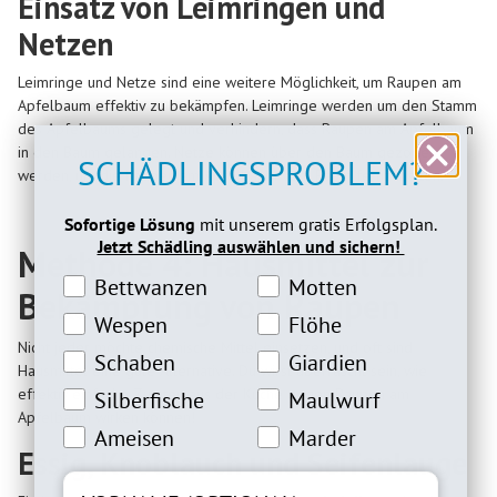
Einsatz von Leimringen und
Netzen
Leimringe und Netze sind eine weitere Möglichkeit, um Raupen am
Apfelbaum effektiv zu bekämpfen. Leimringe werden um den Stamm
des Apfelbaums gelegt und verhindern, dass Raupen am Apfelbaum
in den Baum gelangen. Netze können über den Baum gezogen
SCHÄDLINGSPROBLEM?
werden, um die Raupen am Apfelbaum vom Baum fernzuhalten.
Sofortige Lösung
mit unserem gratis Erfolgsplan.
Jetzt Schädling auswählen und sichern!
Methode 4: Hausmittel zur
Bettwanzeninteresse
Motteninteresse
Bettwanzen
Motten
Bekämpfung von Raupen
Wespeninteresse
Flöheinteresse
Wespen
Flöhe
Nicht jeder möchte chemische Mittel einsetzen, und oft sind
Schabeninteresse
Giardien Interesse
Schaben
Giardien
Hausmittel eine gute Alternative. Du wirst überrascht sein, wie
Silberfische Interesse
Maulwurfinteresse
effektiv einfache Zutaten aus der Küche gegen Raupen am
Silberfische
Maulwurf
Apfelbaum wirken können!
Ameiseninteresse
Marderinteresse
Ameisen
Marder
Essig, Knoblauch und Seifenlauge