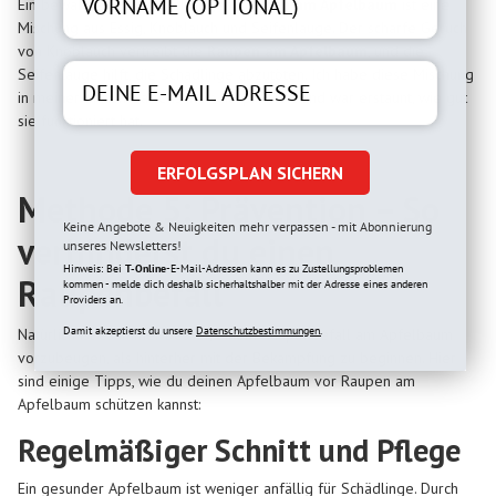
Ein bewährtes Hausmittel gegen
Raupen am Apfelbaum
ist eine
Mischung aus Essig, Knoblauch und Seifenlauge. Der scharfe Geruch
von Knoblauch vertreibt die
Raupen am Apfelbaum
, und die
Seifenlauge hilft, die Schädlinge abzutöten. Ich habe diese Mischung
in meiner ersten Gartensaison ausprobiert und war erstaunt, wie gut
sie funktioniert hat.
ERFOLGSPLAN SICHERN
Methode 5: Prävention – So
Keine Angebote & Neuigkeiten mehr verpassen - mit Abonnierung
verhinderst du einen
unseres Newsletters!
Hinweis: Bei
T-Online
-E-Mail-Adressen kann es zu Zustellungsproblemen
Raupenbefall
kommen - melde dich deshalb sicherhaltshalber mit der Adresse eines anderen
Providers an.
Damit akzeptierst du unsere
Datenschutzbestimmungen.
Natürlich ist es immer besser, einem Raupenbefall am Apfelbaum
vorzubeugen, als hinterher mit der Bekämpfung zu beginnen. Hier
sind einige Tipps, wie du deinen Apfelbaum vor Raupen am
Apfelbaum schützen kannst:
Regelmäßiger Schnitt und Pflege
Ein gesunder Apfelbaum ist weniger anfällig für Schädlinge. Durch