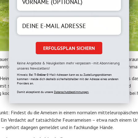
ERFOLGSPLAN SICHERN
uer Blick. Heimische rote Ameisen sind typischerweise rötlich-brau
Keine Angebote & Neuigkeiten mehr verpassen - mit Abonnierung
kannten Ameisenstraßen durch Garten, über Terrassen und manchmal
unseres Newsletters!
Hinweis: Bei
T-Online
-E-Mail-Adressen kann es zu Zustellungsproblemen
imische Arten sind grundsätzlich friedlich und fliehen eher, als das
kommen - melde dich deshalb sicherhaltshalber mit der Adresse eines anderen
Providers an.
Nest störst oder sie direkt bedrängst. Feuerameisen dagegen sind
Damit akzeptierst du unsere
Datenschutzbestimmungen.
g koordiniert an und stechen wiederholt – ein Verhalten, das du bei
spunkt: Findest du die Ameisen in einem normalen mitteleuropäischen
 Ein Verdacht auf tatsächliche Feuerameisen – etwa nach einem Ur
 – gehört dagegen gemeldet und in fachkundige Hände.