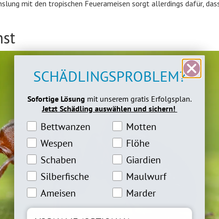
lung mit den tropischen Feuerameisen sorgt allerdings dafür, dass
nst
SCHÄDLINGSPROBLEM?
Sofortige Lösung
mit unserem gratis Erfolgsplan.
Jetzt Schädling auswählen und sichern!
Bettwanzeninteresse
Motteninteresse
Bettwanzen
Motten
Wespeninteresse
Flöheinteresse
Wespen
Flöhe
Schabeninteresse
Giardien Interesse
Schaben
Giardien
Silberfische Interesse
Maulwurfinteresse
Silberfische
Maulwurf
Ameiseninteresse
Marderinteresse
Ameisen
Marder