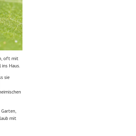
n, oft mit
 ins Haus.
s sie
 heimischen
 Garten,
laub mit