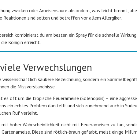
hung zwicken oder Ameisensäure absondern, was leicht brennt, abe
 Reaktionen sind selten und betreffen vor allem Allergiker.
reich kombinierst du am besten ein Spray für die schnelle Wirkung
die Königin erreicht.
, viele Verwechslungen
ne wissenschaftlich saubere Bezeichnung, sondern ein Sammelbegriff
nnen die Missverständnisse.
t es oft um die tropische Feuerameise (Solenopsis) – eine aggressi
iens ein echtes Problem darstellt und sich zunehmend auch in Süde
lichen Ruf verleiht.
 mit hoher Wahrscheinlichkeit nicht mit Feuerameisen zu tun, sond
Gartenameise. Diese sind rötlich-braun gefärbt, meist einige Milli