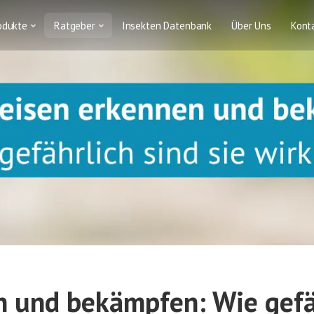
odukte
Ratgeber
Insekten Datenbank
Über Uns
Kont
 und bekämpfen: Wie gefäh