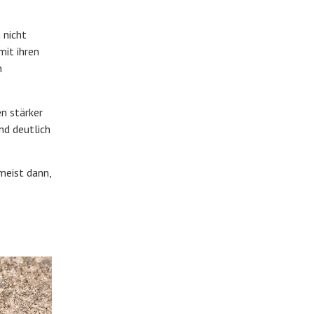
 nicht
mit ihren
n
en stärker
nd deutlich
meist dann,