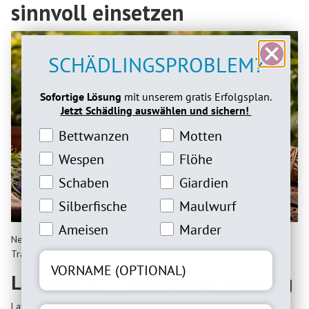
sinnvoll einsetzen
SCHÄDLINGSPROBLEM?
Sofortige Lösung
mit unserem gratis Erfolgsplan.
Jetzt Schädling auswählen und sichern!
Bettwanzeninteresse
Motteninteresse
Bettwanzen
Motten
Wespeninteresse
Flöheinteresse
Wespen
Flöhe
Schabeninteresse
Giardien Interesse
Schaben
Giardien
Silberfische Interesse
Maulwurfinteresse
Silberfische
Maulwurf
Ameiseninteresse
Marderinteresse
Ameisen
Marder
Neben Neemöl gibt es weitere natürliche Ansätze, die einen
Trauermücken Befall unterstützen können.
Lavendelöl – ergänzende Wirkung
Lavendelöl kann Trauermücken abschrecken, ersetzt aber keine