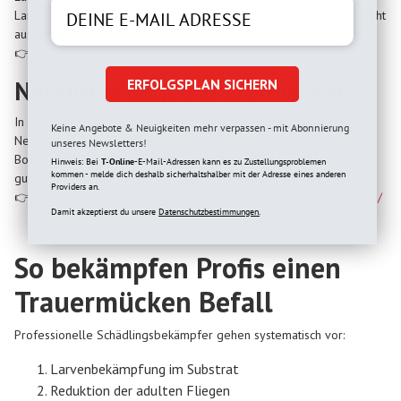
Larvenbekämpfung. Als Zusatzmaßnahme sinnvoll, allein jedoch nicht
ausreichend. Mehr dazu hier:
👉
https://patronus-shop.de/blog/lavendeloel-gegen-muecken/
Nützlinge gegen Trauermücken
ERFOLGSPLAN SICHERN
In der professionellen Schädlingsbekämpfung kommen oft
Keine Angebote & Neuigkeiten mehr verpassen - mit Abonnierung
Nematoden zum Einsatz. Sie bekämpfen gezielt die Larven im
unseres Newsletters!
Boden. Besonders bei starkem Trauermücken Befall sind sie eine
Hinweis: Bei
T-Online
-E-Mail-Adressen kann es zu Zustellungsproblemen
kommen - melde dich deshalb sicherhaltshalber mit der Adresse eines anderen
gute Ergänzung:
Providers an.
👉
https://patronus-shop.de/blog/nuetzlinge-gegen-trauermuecken/
Damit akzeptierst du unsere
Datenschutzbestimmungen.
So bekämpfen Profis einen
Trauermücken Befall
Professionelle Schädlingsbekämpfer gehen systematisch vor:
Larvenbekämpfung im Substrat
Reduktion der adulten Fliegen