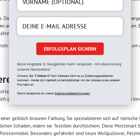
. Diese Schädlinge können ernsthafte gesundheitliche Risiken berge
ergien auslösen oder Magen-Darm-Erkrankungen verursachen können.
 ältere Menschen.
rats- und Kleiderschränken durch und reinigen Sie diese gründlich, um 
ERFOLGSPLAN SICHERN
Keine Angebote & Neuigkeiten mehr verpassen - mit Abonnierung
unseres Newsletters!
eren Lebensweise
Hinweis: Bei
T-Online
-E-Mail-Adressen kann es zu Zustellungsproblemen
kommen - melde dich deshalb sicherhaltshalber mit der Adresse eines anderen
Providers an.
otten, die regelmäßig für Probleme sorgen: Kleidermotten und
Damit akzeptierst du unsere
Datenschutzbestimmungen.
ch grundlegend in ihrem Aussehen, Verhalten und den von ihnen b
einer gelblich-braunen Färbung. Sie spezialisieren sich auf tierische
tlichen Schäden, indem sie Textilien durchlöchern. Diese Mottenart
Polstermöbel. Besonders gefährdet sind teure Wollpullover, Pelz