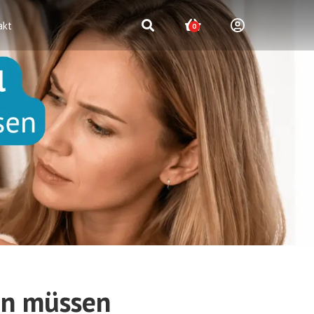
akt
0
en müssen