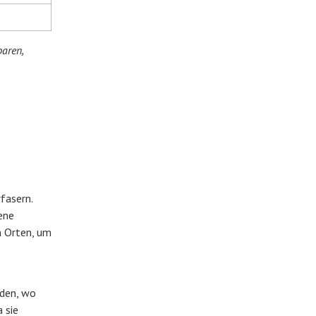
baren,
fasern.
ene
n Orten, um
äden, wo
 sie