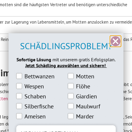
otten sind die häufigsten Vertreter und benötigen unterschiedliche
er zur Lagerung von Lebensmitteln, um Motten anzulocken zu vermeide
 Reinigung von Kleiderschränken und Vorratsschränken vermindert das R
SCHÄDLINGSPROBLEM?
Sofortige Lösung
mit unserem gratis Erfolgsplan.
Jetzt Schädling auswählen und sichern!
 im Haushalt?
Bettwanzeninteresse
Motteninteresse
Bettwanzen
Motten
m, das mehr ist als nur ein vorübergehender Ärger. Er beschreibt d
Wespeninteresse
Flöheinteresse
Wespen
Flöhe
chiedliche Bereiche unserer Wohnräume befallen und erhebliche S
Schabeninteresse
Giardien Interesse
Schaben
Giardien
tten
sind dabei die häufigsten Vertreter, die jeweils spezifische Bere
Silberfische Interesse
Maulwurfinteresse
Silberfische
Maulwurf
Ameiseninteresse
Marderinteresse
Ameisen
Marder
 legen ihre Eier bevorzugt auf keratinhaltige Stoffe wie Wolle, Sei
den durch Fraßlöcher in Kleidungsstücken, Teppichen und Polstermö
nd Speisekammern, wo sie sich in Mehl, Nüssen, Getreide und Troc