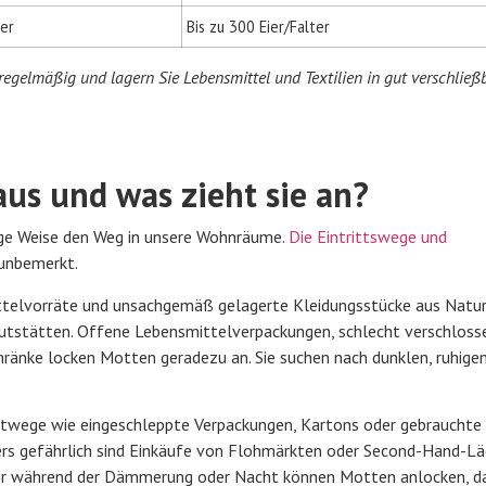
ter
Bis zu 300 Eier/Falter
 regelmäßig und lagern Sie Lebensmittel und Textilien in gut verschließ
us und was zieht sie an?
tige Weise den Weg in unsere Wohnräume.
Die Eintrittswege und
 unbemerkt.
ittelvorräte und unsachgemäß gelagerte Kleidungsstücke aus Natur
rutstätten. Offene Lebensmittelverpackungen, schlecht verschloss
ränke locken Motten geradezu an. Sie suchen nach dunklen, ruhige
rtwege wie eingeschleppte Verpackungen, Kartons oder gebrauchte
rs gefährlich sind Einkäufe von Flohmärkten oder Second-Hand-L
er während der Dämmerung oder Nacht können Motten anlocken, da