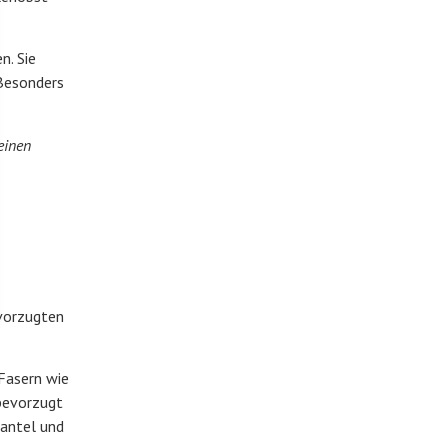
n. Sie
 Besonders
einen
evorzugten
 Fasern wie
 bevorzugt
mantel und