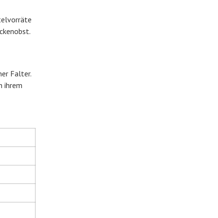
telvorräte
ockenobst.
er Falter.
n ihrem