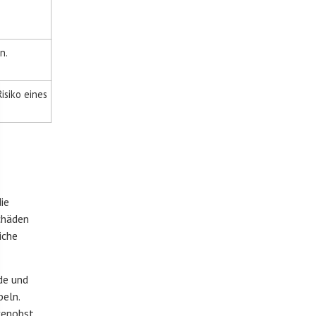
n.
isiko eines
ie
chäden
iche
de und
beln.
kenobst