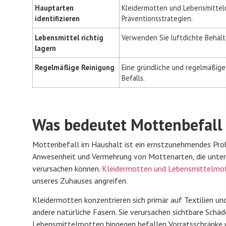
Hauptarten
Kleidermotten und Lebensmittelm
identifizieren
Präventionsstrategien.
Lebensmittel richtig
Verwenden Sie luftdichte Behält
lagern
Regelmäßige Reinigung
Eine gründliche und regelmäßige
Befalls.
Was bedeutet Mottenbefall
Mottenbefall im Haushalt ist ein ernstzunehmendes Proble
Anwesenheit und Vermehrung von Mottenarten, die unters
verursachen können.
Kleidermotten und Lebensmittelmo
unseres Zuhauses angreifen.
Kleidermotten konzentrieren sich primär auf Textilien und
andere natürliche Fasern. Sie verursachen sichtbare Schä
Lebensmittelmotten hingegen befallen Vorratsschränke u