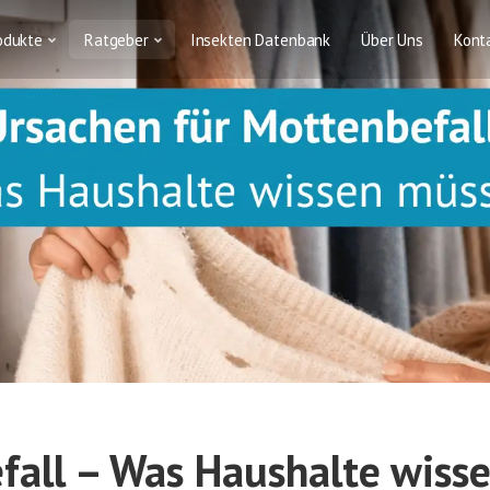
odukte
Ratgeber
Insekten Datenbank
Über Uns
Kont
fall – Was Haushalte wiss