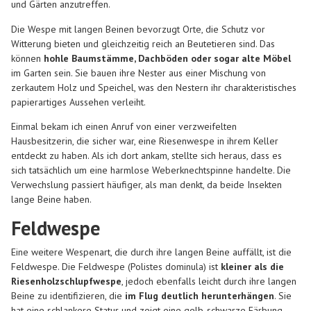
und Gärten anzutreffen.
Die Wespe mit langen Beinen bevorzugt Orte, die Schutz vor
Witterung bieten und gleichzeitig reich an Beutetieren sind. Das
können
hohle Baumstämme, Dachböden oder sogar alte Möbel
im Garten sein. Sie bauen ihre Nester aus einer Mischung von
zerkautem Holz und Speichel, was den Nestern ihr charakteristisches
papierartiges Aussehen verleiht.
Einmal bekam ich einen Anruf von einer verzweifelten
Hausbesitzerin, die sicher war, eine Riesenwespe in ihrem Keller
entdeckt zu haben. Als ich dort ankam, stellte sich heraus, dass es
sich tatsächlich um eine harmlose Weberknechtspinne handelte. Die
Verwechslung passiert häufiger, als man denkt, da beide Insekten
lange Beine haben.
Feldwespe
Eine weitere Wespenart, die durch ihre langen Beine auffällt, ist die
Feldwespe. Die Feldwespe (Polistes dominula) ist
kleiner als die
Riesenholzschlupfwespe
, jedoch ebenfalls leicht durch ihre langen
Beine zu identifizieren, die
im Flug deutlich herunterhängen
. Sie
hat eine schlankere Statur und zeigt eine gelb-schwarze Färbung,