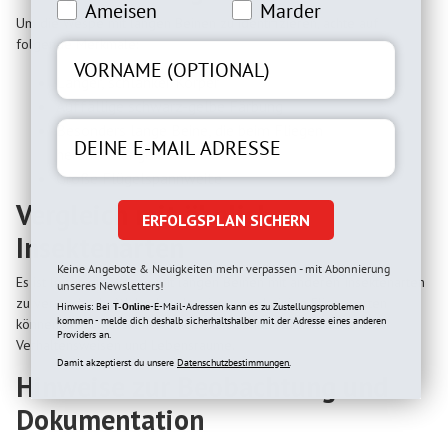
Ameiseninteresse
Marderinteresse
Ameisen
Marder
Um die Wespe mit langen Beinen zu identifizieren, achte auf
folgende Merkmale:
Langer, schlanker Körper
Auffällige schwarz-gelbe Färbung
Besonders lange Beine, die beim Fliegen
herunterhängen
Große Flügelspannweite
Vergleich mit ähnlichen
ERFOLGSPLAN SICHERN
Insektenarten
Keine Angebote & Neuigkeiten mehr verpassen - mit Abonnierung
Es ist leicht, die Wespe mit langen Beinen mit anderen Insektenarten
unseres Newsletters!
zu verwechseln. Weberknechtspinnen und einige Fliegenarten
Hinweis: Bei
T-Online
-E-Mail-Adressen kann es zu Zustellungsproblemen
kommen - melde dich deshalb sicherhaltshalber mit der Adresse eines anderen
können ähnlich aussehen, haben aber unterschiedliche
Providers an.
Verhaltensweisen und Lebensräume.
Damit akzeptierst du unsere
Datenschutzbestimmungen.
Hinweise zur Beobachtung und
Dokumentation