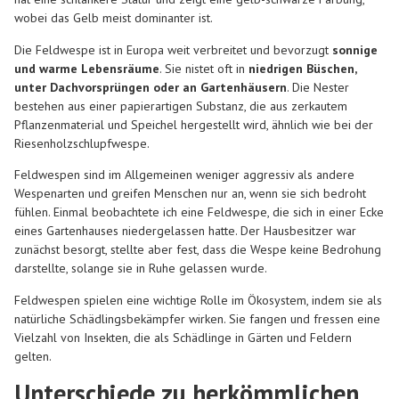
wobei das Gelb meist dominanter ist.
Die Feldwespe ist in Europa weit verbreitet und bevorzugt
sonnige
und warme Lebensräume
. Sie nistet oft in
niedrigen Büschen,
unter Dachvorsprüngen oder an Gartenhäusern
. Die Nester
bestehen aus einer papierartigen Substanz, die aus zerkautem
Pflanzenmaterial und Speichel hergestellt wird, ähnlich wie bei der
Riesenholzschlupfwespe.
Feldwespen sind im Allgemeinen weniger aggressiv als andere
Wespenarten und greifen Menschen nur an, wenn sie sich bedroht
fühlen. Einmal beobachtete ich eine Feldwespe, die sich in einer Ecke
eines Gartenhauses niedergelassen hatte. Der Hausbesitzer war
zunächst besorgt, stellte aber fest, dass die Wespe keine Bedrohung
darstellte, solange sie in Ruhe gelassen wurde.
Feldwespen spielen eine wichtige Rolle im Ökosystem, indem sie als
natürliche Schädlingsbekämpfer wirken. Sie fangen und fressen eine
Vielzahl von Insekten, die als Schädlinge in Gärten und Feldern
gelten.
Unterschiede zu herkömmlichen