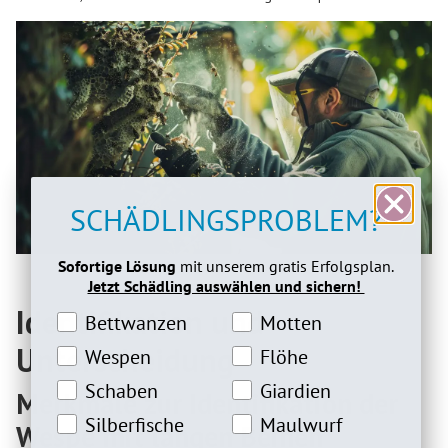
SCHÄDLINGSPROBLEM?
Sofortige Lösung
mit unserem gratis Erfolgsplan.
Jetzt Schädling auswählen und sichern!
Identifikation und
Bettwanzeninteresse
Motteninteresse
Bettwanzen
Motten
Unterscheidung
Wespeninteresse
Flöheinteresse
Wespen
Flöhe
Schabeninteresse
Giardien Interesse
Schaben
Giardien
Merkmale zur Identifikation der
Silberfische Interesse
Maulwurfinteresse
Silberfische
Maulwurf
Wespe mit langen Beinen