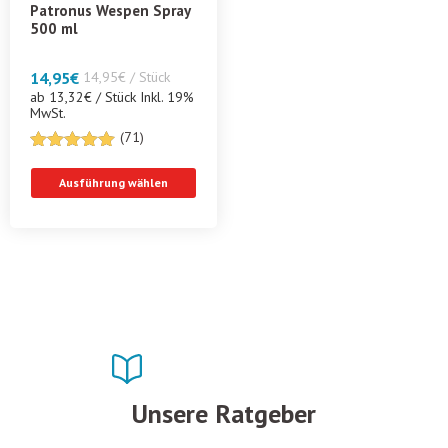
Patronus Wespen Spray
500 ml
14,95
€
14,95€ / Stück
ab 13,32€ / Stück Inkl. 19%
MwSt.
(71)
4.9014084507042
von 5
Ausführung wählen
Unsere Ratgeber