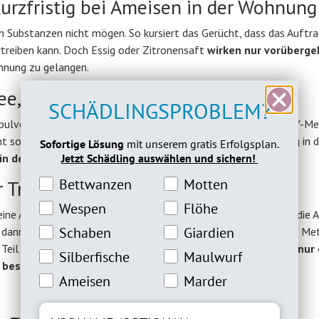
 kurzfristig bei Ameisen in der Wohnung
n Substanzen nicht mögen. So kursiert das Gerücht, dass das Auftr
rtreiben kann. Doch Essig oder Zitronensaft
wirken nur vorüberg
ohnung zu gelangen.
ee, aber wenig effektiv
SCHÄDLINGSPROBLEM?
pulver entlang der Tür- und Fensterkanten ist eine beliebte DIY-M
ht sonderlich beeindruckt davon und finden trotzdem einen Weg in 
Sofortige Lösung
mit unserem gratis Erfolgsplan.
n den häufigsten Fällen keine wirkliche Barriere
.
Jetzt Schädling auswählen und sichern!
Bettwanzeninteresse
Motteninteresse
Bettwanzen
Motten
Trick, der nicht aufgeht
Wespeninteresse
Flöheinteresse
Wespen
Flöhe
ne Art “Todesfalle” für Ameisen betrachtet. Die Idee ist, dass die
Schabeninteresse
Giardien Interesse
Schaben
Giardien
nn platzen. Klingt gruselig, oder? Doch in der Praxis ist diese M
” Teil genießen und das Backpulver einfach umgehen. Oder dass
nur 
Silberfische Interesse
Maulwurfinteresse
Silberfische
Maulwurf
 bestehen bleibt
.
Ameiseninteresse
Marderinteresse
Ameisen
Marder