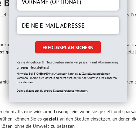
ve Bekämpfungsmittel
el, die eine wirksame und vor allem langfristige Lösung für das P
bekämpfen, ohne die Umwelt zu belasten. Sie enthalten einen attr
ERFOLGSPLAN SICHERN
st getragen wird
. Dort wird er von der Kolonie verzehrt, was letz
Keine Angebote & Neuigkeiten mehr verpassen - mit Abonnierung
unseres Newsletters!
Hinweis: Bei
T-Online
-E-Mail-Adressen kann es zu Zustellungsproblemen
kommen - melde dich deshalb sicherhaltshalber mit der Adresse eines anderen
mitteln. Sie werden gezielt an den Stellen aufgetragen, an denen 
Providers an.
Damit akzeptierst du unsere
Datenschutzbestimmungen.
 ebenfalls eine wirksame Lösung sein, wenn sie gezielt und spars
prühen, können Sie es
gezielt
an den Stellen einsetzen, an denen d
iv lösen, ohne die Umwelt zu belasten.