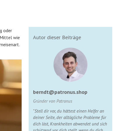
ig oder
Autor dieser Beiträge
 Mittel wie
meisenart.
berndt@patronus.shop
Gründer von Patronus
"Stell dir vor, du hättest einen Helfer an
deiner Seite, der alltägliche Probleme für
dich löst, Krankheiten abwendet und sich
schützend vor dich stellt, wenn du dich