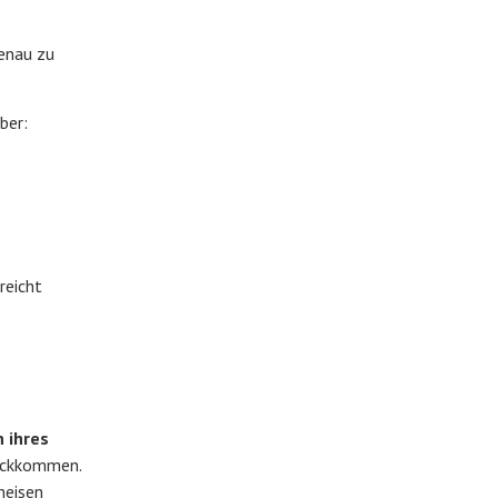
genau zu
ber:
reicht
 ihres
rückkommen.
meisen