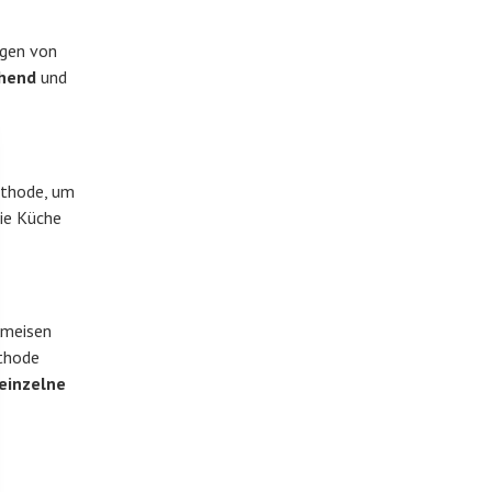
agen von
ehend
und
ethode, um
die Küche
 Ameisen
ethode
einzelne