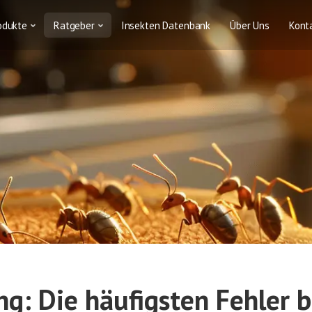
odukte
Ratgeber
Insekten Datenbank
Über Uns
Kont
g: Die häufigsten Fehler b