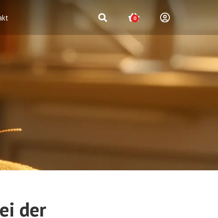
akt
0
ei der