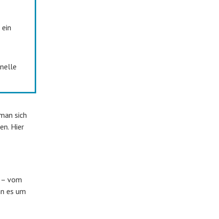
 ein
nelle
man sich
en. Hier
n – vom
nn es um