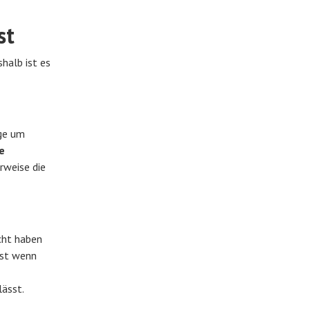
st
shalb ist es
age um
e
erweise die
icht haben
rst wenn
lässt.