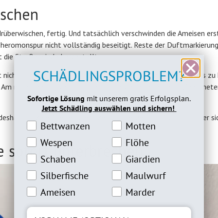
ischen
rüberwischen, fertig. Und tatsächlich verschwinden die Ameisen ers
Pheromonspur nicht vollständig beseitigt. Reste der Duftmarkierung
t die Straße wiederhergestellt.
SCHÄDLINGSPROBLEM?
t nichts an der Ursache. Solange das Nest besteht und es etwas zu 
 Am nächsten Tag verläuft die Straße vielleicht ein paar Zentimete
Sofortige Lösung
mit unserem gratis Erfolgsplan.
Jetzt Schädling auswählen und sichern!
 deshalb an zwei Stellen gleichzeitig ansetzen: am Symptom (der si
Bettwanzeninteresse
Motteninteresse
Bettwanzen
Motten
Wespeninteresse
Flöheinteresse
Wespen
Flöhe
e sofort unterbrechen
Schabeninteresse
Giardien Interesse
Schaben
Giardien
Silberfische Interesse
Maulwurfinteresse
Silberfische
Maulwurf
Ameiseninteresse
Marderinteresse
Ameisen
Marder