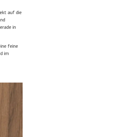
ekt auf die
und
erade in
eine feine
rd im