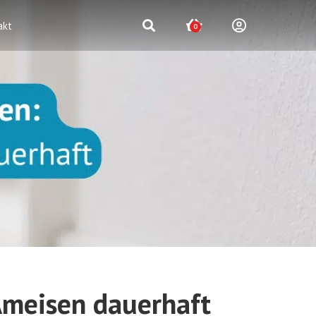
akt
0
Ameisen dauerhaft