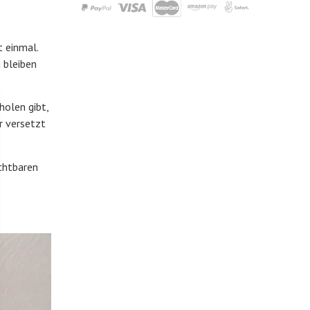
t einmal.
 bleiben
holen gibt,
r versetzt
chtbaren