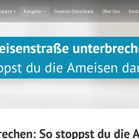
odukte
Ratgeber
Insekten Datenbank
Über Uns
Kont
echen: So stoppst du die 