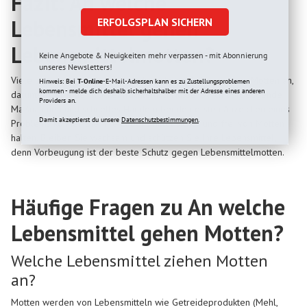
Fazit: An welche
Lebensmittel gehen
ERFOLGSPLAN SICHERN
Lebensmittelmotten?
Keine Angebote & Neuigkeiten mehr verpassen - mit Abonnierung
unseres Newsletters!
Viele Lebensmittel, die wir ständig zuhause haben, ziehen Motten an,
Hinweis: Bei
T-Online
-E-Mail-Adressen kann es zu Zustellungsproblemen
kommen - melde dich deshalb sicherhaltshalber mit der Adresse eines anderen
darunter Getreide, Trockenfrüchte und Nüsse. Durch vorbeugende
Providers an.
Maßnahmen und schnelles Handeln bei den ersten Anzeichen eines
Damit akzeptierst du unsere
Datenschutzbestimmungen.
Problems können Sie Ihre Lebensmittel sicher und frei von Motten
halten. Bleiben Sie wachsam und schützen Sie Ihre Lebensmittel,
denn Vorbeugung ist der beste Schutz gegen Lebensmittelmotten.
Häufige Fragen zu An welche
Lebensmittel gehen Motten?
Welche Lebensmittel ziehen Motten
an?
Motten werden von Lebensmitteln wie Getreideprodukten (Mehl,