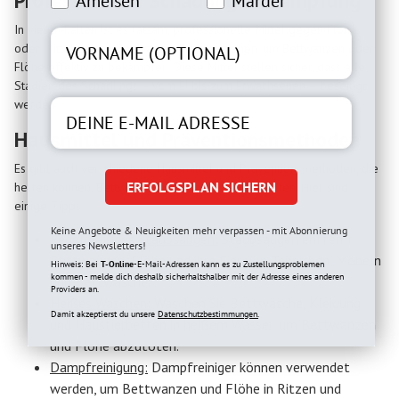
Professionelle Schädlingsbekämpfung
Ameisen
Marder
In vielen Fällen ist es ratsam, professionelle
Mittel gegen Flöhe
oder
Mittel gegen Bettwanzen
hinzuzuziehen, um Bettwanzen oder
Flöhe effektiv zu bekämpfen. Diese Mittel stellen sicher, dass alle
Stadien des Schädlings – vom Ei bis zum Erwachsenen – beseitigt
werden.
Hausmittel und Präventionsmethoden
Es gibt auch verschiedene Hausmittel und Präventionsmethoden, die
ERFOLGSPLAN SICHERN
helfen können, Bettwanzen und Flöhe zu bekämpfen. Hier sind
einige Tipps:
Keine Angebote & Neuigkeiten mehr verpassen - mit Abonnierung
Regelmäßiges Staubsaugen:
Staubsaugen entfernt
unseres Newsletters!
Bettwanzen, Flöhe und ihre Eier von Teppichen, Möbeln
Hinweis: Bei
T-Online
-E-Mail-Adressen kann es zu Zustellungsproblemen
kommen - melde dich deshalb sicherhaltshalber mit der Adresse eines anderen
und Bettwäsche.
Providers an.
Heißes Waschen:
Waschen Sie Bettwäsche, Kleidung
Damit akzeptierst du unsere
Datenschutzbestimmungen.
und Haustierbetten in heißem Wasser, um Bettwanzen
und Flöhe abzutöten.
Dampfreinigung:
Dampfreiniger können verwendet
werden, um Bettwanzen und Flöhe in Ritzen und