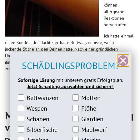
können
allergische
Reaktionen
hervorrufen.
Ich hatte einmal
einen Kunden, der dachte, er hätte Bettwanzenbisse, weil er
juckende Stiche an den Beinen hatte. Nach einer gründlichen
Untersuchung stellten wir fest, dass sein Hund Flöhe hatte, die auch
ihn gebissen hatten. Die richtige Identifikation der Flohbisse führte
SCHÄDLINGSPROBLEM?
zur richtigen Behandlung und Linderung der Symptome.
Sofortige Lösung
mit unserem gratis Erfolgsplan.
Jetzt Schädling auswählen und sichern!
Bettwanzeninteresse
Motteninteresse
Bettwanzen
Motten
Wespeninteresse
Flöheinteresse
Wespen
Flöhe
Maßnahmen zur Bekämpfung
Schabeninteresse
Giardien Interesse
Schaben
Giardien
von Bettwanzen und Flöhen
Silberfische Interesse
Maulwurfinteresse
Silberfische
Maulwurf
Ameiseninteresse
Marderinteresse