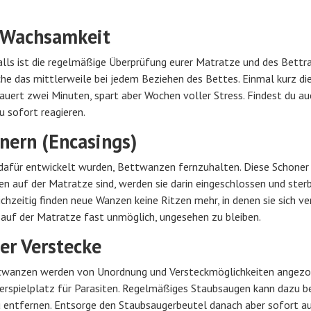
 Wachsamkeit
alls ist die regelmäßige Überprüfung eurer Matratze und des Bettr
che das mittlerweile bei jedem Beziehen des Bettes. Einmal kurz d
uert zwei Minuten, spart aber Wochen voller Stress. Findest du au
 sofort reagieren.
ern (Encasings)
l dafür entwickelt wurden, Bettwanzen fernzuhalten. Diese Schone
 auf der Matratze sind, werden sie darin eingeschlossen und ster
chzeitig finden neue Wanzen keine Ritzen mehr, in denen sie sich v
auf der Matratze fast unmöglich, ungesehen zu bleiben.
er Verstecke
ettwanzen werden von Unordnung und Versteckmöglichkeiten angezo
rspielplatz für Parasiten. Regelmäßiges Staubsaugen kann dazu be
u entfernen. Entsorge den Staubsaugerbeutel danach aber sofort a