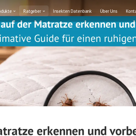
odukte
Ratgeber
Insekten Datenbank
Über Uns
Kont
atratze erkennen und vorb