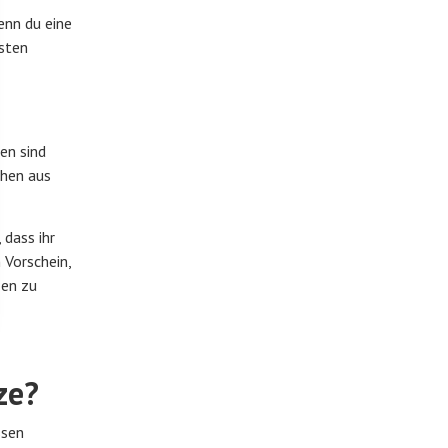
enn du eine
osten
en sind
ehen aus
 dass ihr
 Vorschein,
zen zu
ze?
ssen