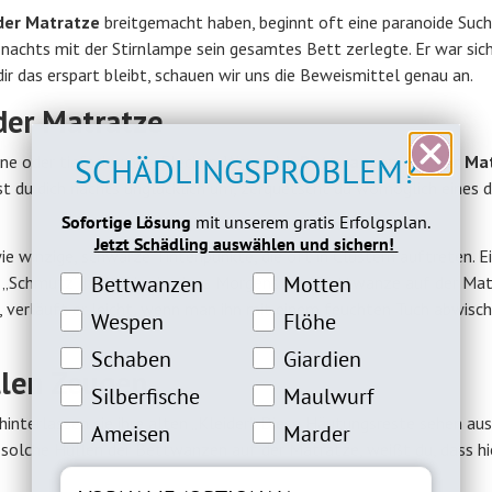
der Matratze
breitgemacht haben, beginnt oft eine paranoide Suche
 nachts mit der Stirnlampe sein gesamtes Bett zerlegte. Er war sich 
ir das erspart bleibt, schauen wir uns die Beweismittel genau an.
der Matratze
SCHÄDLINGSPROBLEM?
bene oder tiefschwarze Flecken. Wenn sich
Bettwanzen auf der Ma
st du dich nachts unglücklich um, zerquetscht du womöglich eines d
Sofortige Lösung
mit unserem gratis Erfolgsplan.
Jetzt Schädling auswählen und sichern!
wie winzige, schwarze Tintenpunkte, die oft in Clustern auftreten. E
Bettwanzeninteresse
Motteninteresse
Bettwanzen
Motten
n „Schmutz“ hielt, bis sie eines Morgens eine Bettwanze auf der Ma
verläuft er leicht, wenn man ihn mit einem feuchten Tuch abwischt
Wespeninteresse
Flöheinteresse
Wespen
Flöhe
Schabeninteresse
Giardien Interesse
Schaben
Giardien
llen Zeugen
Silberfische Interesse
Maulwurfinteresse
Silberfische
Maulwurf
nterlassen sie ihre alten „Kleider“. Diese Häutungsreste sehen aus
Ameiseninteresse
Marderinteresse
Ameisen
Marder
u solche Hüllen der Bettwanzen auf der Matratze, weißt du, dass hi