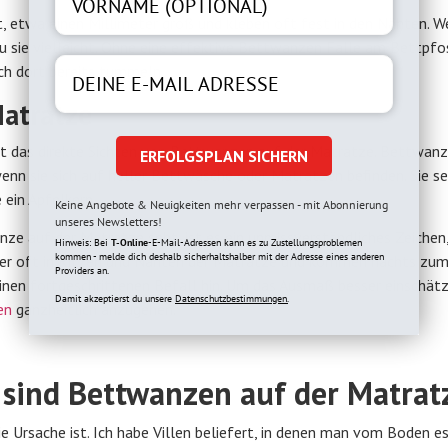
ent, etwa einen Millimeter groß und kleben oft fest in den Nähten. W
u sie vielleicht. Ohne eine effektive Bettwanzen Falle am Bettpf
ich dort bereits tummeln.
Matratze
st das direkte Sichten von Bettwanzen auf der Matratze. Bettwanz
ERFOLGSPLAN SICHERN
enn sie sich auf heller Bettwäsche oder Matratzen befinden. Sie s
 ein Apfelkern.
Keine Angebote & Neuigkeiten mehr verpassen - mit Abonnierung
unseres Newsletters!
e auf der Matratze seht, ist es ein unmissverständliches Zeichen,
Hinweis: Bei
T-Online
-E-Mail-Adressen kann es zu Zustellungsproblemen
kommen - melde dich deshalb sicherhaltshalber mit der Adresse eines anderen
ber oft in Ritzen und Nähten der Matratze und kommen nachts zum
Providers an.
einen fortgeschrittenen Befall hin. Um das Ausmaß besser einschät
Damit akzeptierst du unsere
Datenschutzbestimmungen.
en
ganzheitlich anzugehen.
sind Bettwanzen auf der Matrat
die Ursache ist. Ich habe Villen beliefert, in denen man vom Boden e