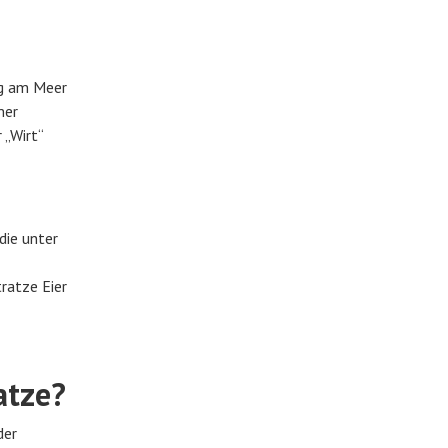
ung am Meer
mer
 „Wirt“
die unter
ratze Eier
atze?
der