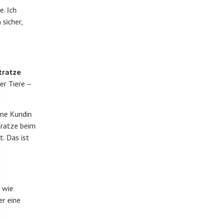
. Ich
sicher,
tratze
er Tiere –
ine Kundin
tratze beim
. Das ist
 wie
er eine