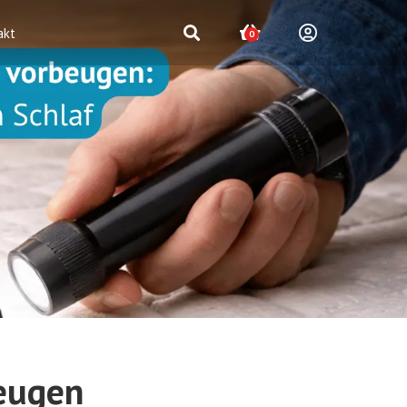
akt
0
eugen