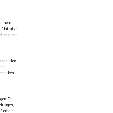
ahmens.
ie Matratze
ch nur eine
r umhüllen
ben
erstecken
gen. Ein
itragen,
ußerhalb