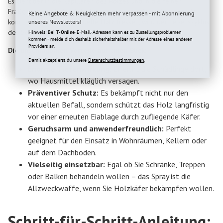
Es zieht tief in die Kapillaren des Holzes und in die feinen
Fraßgänge ein. Sobald die Larven mit dem Wirkstoff in Kontakt
Keine Angebote & Neuigkeiten mehr verpassen - mit Abonnierung
kommen oder das behandelte Holz fressen, wird der Lebenszyklus
unseres Newsletters!
des Schädlings unterbrochen.
Hinweis: Bei
T-Online
-E-Mail-Adressen kann es zu Zustellungsproblemen
kommen - melde dich deshalb sicherhaltshalber mit der Adresse eines anderen
Providers an.
Die unschlagbaren Vorteile auf einen Blick:
Damit akzeptierst du unsere
Datenschutzbestimmungen.
Enorme Tiefenwirkung:
Erreicht die Schädlinge dort,
wo Hausmittel kläglich versagen.
Präventiver Schutz:
Es bekämpft nicht nur den
aktuellen Befall, sondern schützt das Holz langfristig
vor einer erneuten Eiablage durch zufliegende Käfer.
Geruchsarm und anwenderfreundlich:
Perfekt
geeignet für den Einsatz in Wohnräumen, Kellern oder
auf dem Dachboden.
Vielseitig einsetzbar:
Egal ob Sie Schränke, Treppen
oder Balken behandeln wollen – das Spray ist die
Allzweckwaffe, wenn Sie Holzkäfer bekämpfen wollen.
Schritt-für-Schritt-Anleitung: