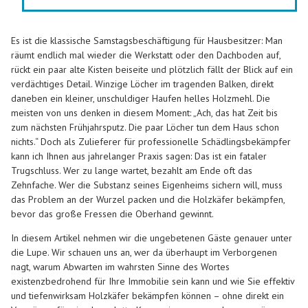
Es ist die klassische Samstagsbeschäftigung für Hausbesitzer: Man
räumt endlich mal wieder die Werkstatt oder den Dachboden auf,
rückt ein paar alte Kisten beiseite und plötzlich fällt der Blick auf ein
verdächtiges Detail. Winzige Löcher im tragenden Balken, direkt
daneben ein kleiner, unschuldiger Haufen helles Holzmehl. Die
meisten von uns denken in diesem Moment: „Ach, das hat Zeit bis
zum nächsten Frühjahrsputz. Die paar Löcher tun dem Haus schon
nichts.“ Doch als Zulieferer für professionelle Schädlingsbekämpfer
kann ich Ihnen aus jahrelanger Praxis sagen: Das ist ein fataler
Trugschluss. Wer zu lange wartet, bezahlt am Ende oft das
Zehnfache. Wer die Substanz seines Eigenheims sichern will, muss
das Problem an der Wurzel packen und die Holzkäfer bekämpfen,
bevor das große Fressen die Oberhand gewinnt.
In diesem Artikel nehmen wir die ungebetenen Gäste genauer unter
die Lupe. Wir schauen uns an, wer da überhaupt im Verborgenen
nagt, warum Abwarten im wahrsten Sinne des Wortes
existenzbedrohend für Ihre Immobilie sein kann und wie Sie effektiv
und tiefenwirksam Holzkäfer bekämpfen können – ohne direkt ein