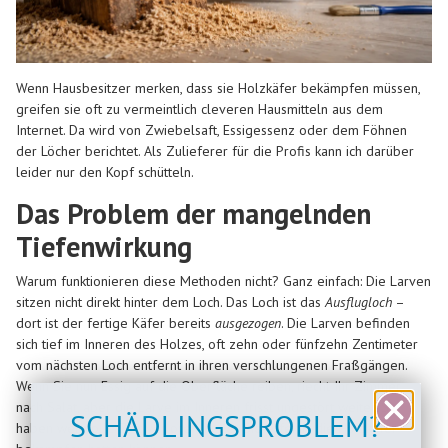
Wenn Hausbesitzer merken, dass sie Holzkäfer bekämpfen müssen,
greifen sie oft zu vermeintlich cleveren Hausmitteln aus dem
Internet. Da wird von Zwiebelsaft, Essigessenz oder dem Föhnen
der Löcher berichtet. Als Zulieferer für die Profis kann ich darüber
leider nur den Kopf schütteln.
Das Problem der mangelnden
Tiefenwirkung
Warum funktionieren diese Methoden nicht? Ganz einfach: Die Larven
sitzen nicht direkt hinter dem Loch. Das Loch ist das
Ausflugloch
–
dort ist der fertige Käfer bereits
ausgezogen
. Die Larven befinden
sich tief im Inneren des Holzes, oft zehn oder fünfzehn Zentimeter
vom nächsten Loch entfernt in ihren verschlungenen Fraßgängen.
Wenn Sie nun Essig auf die Oberfläche reiben, riecht Ihr Zimmer
nach Salat, aber die Larve im Inneren frisst ungestört weiter. Sie
SCHÄDLINGSPROBLEM?
haben wertvolle Zeit verloren, in der Sie effektiv die Holzkäfer