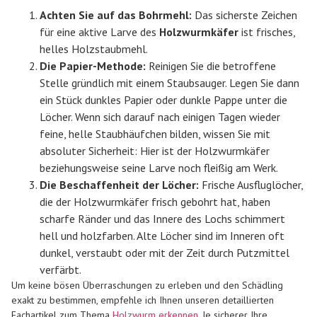
Achten Sie auf das Bohrmehl:
Das sicherste Zeichen
für eine aktive Larve des
Holzwurmkäfer
ist frisches,
helles Holzstaubmehl.
Die Papier-Methode:
Reinigen Sie die betroffene
Stelle gründlich mit einem Staubsauger. Legen Sie dann
ein Stück dunkles Papier oder dunkle Pappe unter die
Löcher. Wenn sich darauf nach einigen Tagen wieder
feine, helle Staubhäufchen bilden, wissen Sie mit
absoluter Sicherheit: Hier ist der Holzwurmkäfer
beziehungsweise seine Larve noch fleißig am Werk.
Die Beschaffenheit der Löcher:
Frische Ausfluglöcher,
die der Holzwurmkäfer frisch gebohrt hat, haben
scharfe Ränder und das Innere des Lochs schimmert
hell und holzfarben. Alte Löcher sind im Inneren oft
dunkel, verstaubt oder mit der Zeit durch Putzmittel
verfärbt.
Um keine bösen Überraschungen zu erleben und den Schädling
exakt zu bestimmen, empfehle ich Ihnen unseren detaillierten
Fachartikel zum Thema
Holzwurm erkennen
. Je sicherer Ihre