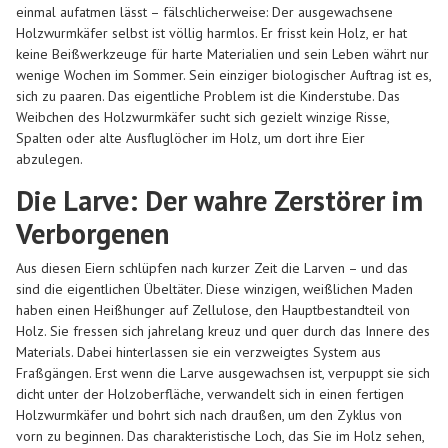
einmal aufatmen lässt – fälschlicherweise: Der ausgewachsene
Holzwurmkäfer selbst ist völlig harmlos. Er frisst kein Holz, er hat
keine Beißwerkzeuge für harte Materialien und sein Leben währt nur
wenige Wochen im Sommer. Sein einziger biologischer Auftrag ist es,
sich zu paaren. Das eigentliche Problem ist die Kinderstube. Das
Weibchen des Holzwurmkäfer sucht sich gezielt winzige Risse,
Spalten oder alte Ausfluglöcher im Holz, um dort ihre Eier
abzulegen.
Die Larve: Der wahre Zerstörer im
Verborgenen
Aus diesen Eiern schlüpfen nach kurzer Zeit die Larven – und das
sind die eigentlichen Übeltäter. Diese winzigen, weißlichen Maden
haben einen Heißhunger auf Zellulose, den Hauptbestandteil von
Holz. Sie fressen sich jahrelang kreuz und quer durch das Innere des
Materials. Dabei hinterlassen sie ein verzweigtes System aus
Fraßgängen. Erst wenn die Larve ausgewachsen ist, verpuppt sie sich
dicht unter der Holzoberfläche, verwandelt sich in einen fertigen
Holzwurmkäfer und bohrt sich nach draußen, um den Zyklus von
vorn zu beginnen. Das charakteristische Loch, das Sie im Holz sehen,