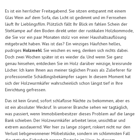
Es ist ein herrlicher Freitagabend. Sie sitzen entspannt mit einem
Glas Wein auf dem Sofa, das Licht ist gedimmt und im Fernsehen
läuft Ihr Lieblingsfilm. Plötzlich fällt Ihr Blick im fahlen Schein der
Stehlampe auf den Boden direkt unter der rustikalen Holzkommode,
die Sie vor ein paar Monaten stolz von einer Haushaltsauflösung
mitgebracht haben. Was ist das? Ein winziges Häufchen helles,
pudriges
Holzmehl
. Sie wischen es weg, denken sich nichts dabei.
Doch zwei Wochen später ist es wieder da. Und wenn Sie ganz
genau hinsehen, entdecken Sie im Holz darüber winzige, kreisrunde
Löcher. Ich kann Ihnen aus meiner täglichen Praxis als Zulieferer für
professionelle Schädlingsbekämpfer sagen: In diesem Moment hat
sich der Holzwurmkäfer wahrscheinlich schon längst tief in Ihre
Einrichtung gefressen.
Das ist kein Grund, sofort schlaflose Nächte zu bekommen, aber es
ist ein absoluter Weckruf. In unserer Branche sehen wir tagtäglich,
was passiert, wenn Immobilienbesitzer dieses Problem auf die lange
Bank schieben. Der Holzwurmkäfer arbeitet leise, unsichtbar und
extrem ausdauernd. Wer hier zu lange zögert, riskiert nicht nur den
Verlust liebgewonnener Möbelstücke, sondern im schlimmsten Fall