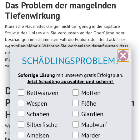
Das Problem der mangelnden
Tiefenwirkung
Klassische Hausmittel dringen nicht tief genug in die kapillare
Struktur des Holzes ein. Sie verdunsten an der Oberfläche oder
beschädigen im schlimmsten Fall die Politur oder den Lack Ihres
wertvollen Möbels. Während Sie wochenlang darauf warten, dass
der Essig eine Wirkung zeigt, frisst die Larve des Holzwurmkäfer
SCHÄDLINGSPROBLEM?
munter weiter und zerstört wertvolle Holzsubstanz. Sie verlieren
wertvolle Zeit, und genau das macht die Sache am Ende so fatal.
Sofortige Lösung
mit unserem gratis Erfolgsplan.
Jetzt Schädling auswählen und sichern!
Die Rettung: Mit dem
Bettwanzeninteresse
Motteninteresse
Bettwanzen
Motten
Patronus Holzwurm Spray den
Wespeninteresse
Flöheinteresse
Wespen
Flöhe
Holzwurmkäfer stoppen
Schabeninteresse
Giardien Interesse
Schaben
Giardien
Silberfische Interesse
Maulwurfinteresse
Silberfische
Maulwurf
Wenn Sie den Holzwurmkäfer wirklich effektiv, dauerhaft und ohne
das Risiko einer Schädigung Ihrer Gesundheit oder Ihrer Möbel
Ameiseninteresse
Marderinteresse
Ameisen
Marder
bekämpfen wollen, müssen Sie zu einer professionellen Lösung