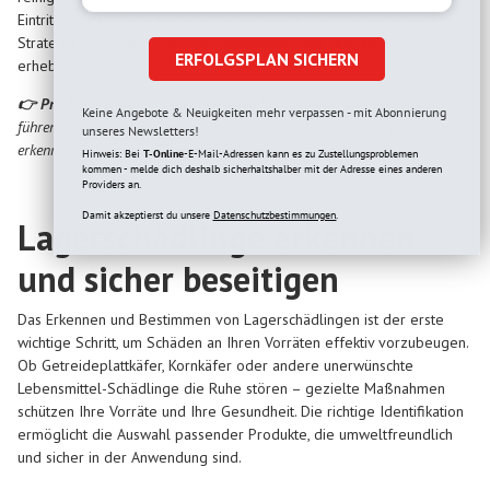
Eintrittspforten für Schädlinge zu versiegeln. Eine vorausschauende
Strategie verhindert massive Infestationen und reduziert das Risiko
ERFOLGSPLAN SICHERN
erheblich.
👉 Pro-Tipp:
Dokumentieren Sie jeden Verdachtsfall mit Fotos und
Keine Angebote & Neuigkeiten mehr verpassen - mit Abonnierung
führen Sie ein Schädlingstagebuch, um Ausbreitungsmuster frühzeitig zu
unseres Newsletters!
erkennen und gezielte Gegenmaßnahmen zu entwickeln.
Hinweis: Bei
T-Online
-E-Mail-Adressen kann es zu Zustellungsproblemen
kommen - melde dich deshalb sicherhaltshalber mit der Adresse eines anderen
Providers an.
Damit akzeptierst du unsere
Datenschutzbestimmungen.
Lagerschädlinge erkennen
und sicher beseitigen
Das Erkennen und Bestimmen von Lagerschädlingen ist der erste
wichtige Schritt, um Schäden an Ihren Vorräten effektiv vorzubeugen.
Ob Getreideplattkäfer, Kornkäfer oder andere unerwünschte
Lebensmittel-Schädlinge die Ruhe stören – gezielte Maßnahmen
schützen Ihre Vorräte und Ihre Gesundheit. Die richtige Identifikation
ermöglicht die Auswahl passender Produkte, die umweltfreundlich
und sicher in der Anwendung sind.