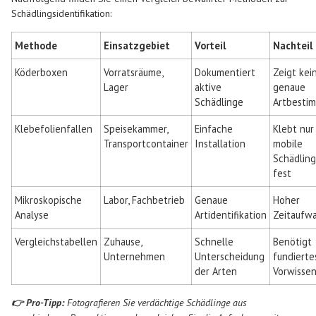
Schädlingsidentifikation:
Methode
Einsatzgebiet
Vorteil
Nachteil
Köderboxen
Vorratsräume,
Dokumentiert
Zeigt kei
Lager
aktive
genaue
Schädlinge
Artbesti
Klebefolienfallen
Speisekammer,
Einfache
Klebt nur
Transportcontainer
Installation
mobile
Schädlin
fest
Mikroskopische
Labor, Fachbetrieb
Genaue
Hoher
Analyse
Artidentifikation
Zeitaufw
Vergleichstabellen
Zuhause,
Schnelle
Benötigt
Unternehmen
Unterscheidung
fundierte
der Arten
Vorwisse
👉 Pro-Tipp:
Fotografieren Sie verdächtige Schädlinge aus