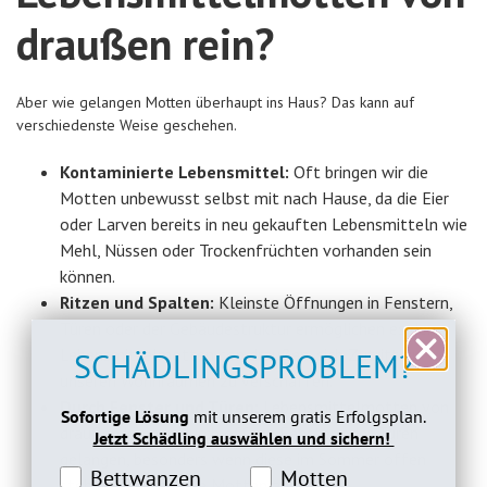
draußen rein?
Aber wie gelangen Motten überhaupt ins Haus? Das kann auf
verschiedenste Weise geschehen.
Kontaminierte Lebensmittel:
Oft bringen wir die
Motten unbewusst selbst mit nach Hause, da die Eier
oder Larven bereits in neu gekauften Lebensmitteln wie
Mehl, Nüssen oder Trockenfrüchten vorhanden sein
können.
Ritzen und Spalten:
Kleinste Öffnungen in Fenstern,
Türen oder der Gebäudestruktur ermöglichen es den
Lebensmittelmotten con draußen, sich Zutritt zu
SCHÄDLINGSPROBLEM?
unseren Wohnräumen zu verschaffen.
Durch Fenster und Türen:
Lebensmittelmotten von
Sofortige Lösung
mit unserem gratis Erfolgsplan.
draußen können durch offene Fenster oder Türen
Jetzt Schädling auswählen und sichern!
gelangen, besonders wenn diese im Sommer offen
Bettwanzeninteresse
Motteninteresse
Bettwanzen
Motten
stehen und Licht die Motten anzieht.