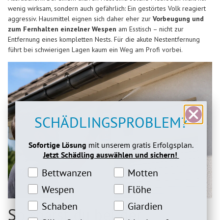
wenig wirksam, sondern auch gefährlich: Ein gestörtes Volk reagiert
aggressiv. Hausmittel eignen sich daher eher zur
Vorbeugung und
zum Fernhalten einzelner Wespen
am Esstisch – nicht zur
Entfernung eines kompletten Nests. Für die akute Nestentfernung
führt bei schwierigen Lagen kaum ein Weg am Profi vorbei.
SCHÄDLINGSPROBLEM?
Sofortige Lösung
mit unserem gratis Erfolgsplan.
Jetzt Schädling auswählen und sichern!
Bettwanzeninteresse
Motteninteresse
Bettwanzen
Motten
Wespeninteresse
Flöheinteresse
Wespen
Flöhe
Schabeninteresse
Giardien Interesse
Schaben
Giardien
So sparst du bei der