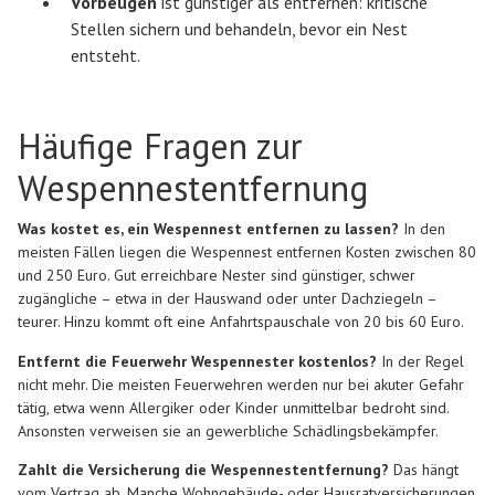
Vorbeugen
ist günstiger als entfernen: kritische
Stellen sichern und behandeln, bevor ein Nest
entsteht.
Häufige Fragen zur
Wespennestentfernung
Was kostet es, ein Wespennest entfernen zu lassen?
In den
meisten Fällen liegen die Wespennest entfernen Kosten zwischen 80
und 250 Euro. Gut erreichbare Nester sind günstiger, schwer
zugängliche – etwa in der Hauswand oder unter Dachziegeln –
teurer. Hinzu kommt oft eine Anfahrtspauschale von 20 bis 60 Euro.
Entfernt die Feuerwehr Wespennester kostenlos?
In der Regel
nicht mehr. Die meisten Feuerwehren werden nur bei akuter Gefahr
tätig, etwa wenn Allergiker oder Kinder unmittelbar bedroht sind.
Ansonsten verweisen sie an gewerbliche Schädlingsbekämpfer.
Zahlt die Versicherung die Wespennestentfernung?
Das hängt
vom Vertrag ab. Manche Wohngebäude- oder Hausratversicherungen