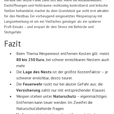
Gerade der letzte Punkt zahlt sich aus. Wenn du Rolladenkästen,
Dachöffnungen und Hohlräume rechtzeitig kontrollierst und kritische
Stellen behandelst, machst du dein Grundstück gar nicht erst attraktiv
für den Nestbau. Ein vorbeugend eingesetztes Wespenspray mit
Langzeitwirkung ist um ein Vielfaches günstiger als ein späterer
Profi-Einsatz – und erspart dir den Stress mit Behörde und
Stichgefahr.
Fazit
Beim Thema Wespennest entfernen Kosten gilt: meist
80 bis 250 Euro
, bei schwer erreichbaren Nestern auch
mehr.
Die
Lage des Nests
ist der größte Kostenfaktor – je
schwerer erreichbar, desto teurer.
Die
Feuerwehr
rückt nur bei akuter Gefahr aus; die
Versicherung
zahlt nur mit entsprechender Klausel.
Wespen stehen unter
Naturschutz
– eigenmächtiges
Entfernen kann teuer werden. Im Zweifel die
Naturschutzbehörde fragen.