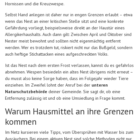
Hornissen und die Kreuzwespe.
Selbst Hand anlegen ist daher nur in engen Grenzen erlaubt – etwa
wenn das Nest an einer kritischen Stelle sitzt und eine konkrete
Gefährdung vorliegt, beispielsweise direkt an der Haustür eines
Allergikerhaushalts. Auch dann gilt: Zwischen April und Oktober sind
Nester meist bewohnt und sollten nicht eigenmächtig entfernt
werden. Wer es trotzdem tut, riskiert nicht nur das Bußgeld, sondern
auch heftige Stichattacken eines aufgeschreckten Volks.
Ist das Nest nach dem ersten Frost verlassen, kannst du es gefahrlos
abnehmen. Wespen besiedeln ein altes Nest übrigens nicht erneut –
du musst also keine Sorge haben, dass im Folgejahr wieder Tiere
einziehen. Im Zweifel lohnt der Anruf bei der
unteren
Naturschutzbehörde
deiner Gemeinde. Sie sagt dir, ob eine
Entfernung zulässig ist und ob eine Umsiedlung in Frage kommt.
Warum Hausmittel an ihre Grenzen
kommen
Im Netz kursieren viele Tipps, vom Übersprühen mit Wasser bis zum
Ausräuchern. Bei einem aktiven Nest sind solche Methoden nicht nur