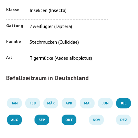
Klasse
Insekten (Insecta)
Gattung
Zweiflügler (Diptera)
Familie
Stechmücken (Culicidae)
Art
Tigermücke (Aedes albopictus)
Befallzeitraum in Deutschland
JAN
FEB
MÄR
APR
MAI
JUN
JUL
AUG
SEP
OKT
NOV
DEZ