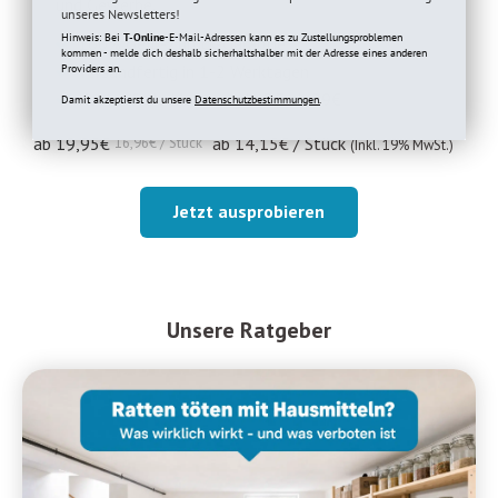
und Gewerbe.
unseres Newsletters!
Hinweis: Bei
T-Online
-E-Mail-Adressen kann es zu Zustellungsproblemen
100% Geld-Zurück-Garantie
kommen - melde dich deshalb sicherhaltshalber mit der Adresse eines anderen
Versandfertig in 1-2 Werktagen
Providers an.
Kostenfreie Lieferung in DE ab 29€
Damit akzeptierst du unsere
Datenschutzbestimmungen.
ab
19,95
€
ab 14,15€ / Stück
16,96€ / Stück
(Inkl. 19% MwSt.)
Jetzt ausprobieren
Unsere Ratgeber