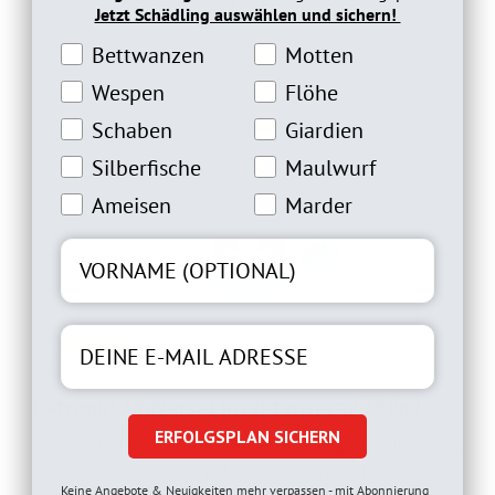
Jetzt Schädling auswählen und sichern!
Bettwanzeninteresse
Motteninteresse
Bettwanzen
Motten
Wespeninteresse
Flöheinteresse
Wespen
Flöhe
Schabeninteresse
Giardien Interesse
Schaben
Giardien
Silberfische Interesse
Maulwurfinteresse
Silberfische
Maulwurf
Ameiseninteresse
Marderinteresse
Ameisen
Marder
(99 Bewertungen)
Bewertet
98
mit
4.58
Patronus Universal Insektenspray 750ml
von 5,
basierend
ERFOLGSPLAN SICHERN
auf
Sofort-Schutz bei kriechenden und fliegenden Insekten.
Kundenbewertungen
100% Effektivität für Haushalt, Garten, Tierhaltung
Keine Angebote & Neuigkeiten mehr verpassen - mit Abonnierung