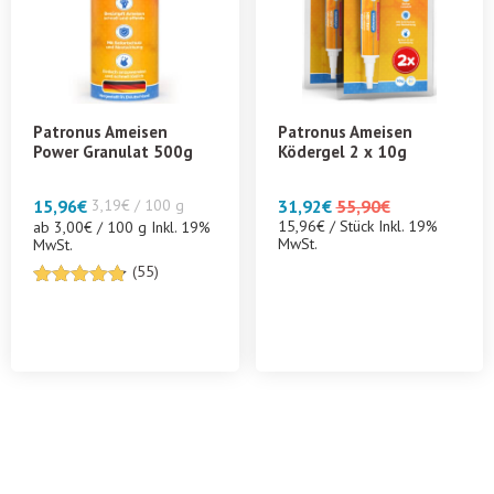
Patronus Ameisen
Patronus Ameisen
Power Granulat 500g
Ködergel 2 x 10g
15,96
€
3,19€ / 100 g
31,92
€
55,90
€
15,96€ / Stück Inkl. 19%
ab 3,00€ / 100 g Inkl. 19%
MwSt.
MwSt.
(55)
4.7272727272727
von 5