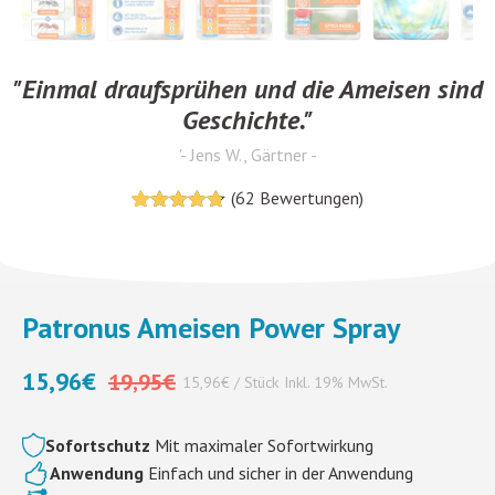
"Einmal draufsprühen und die Ameisen sind
Geschichte."
'- Jens W., Gärtner -
(
62
Bewertungen)
4.6774193548387
5
62
von
basierend
auf
Kundenrezensionen
Patronus Ameisen Power Spray
15,96
€
19,95
€
15,96€ / Stück
Inkl. 19% MwSt.
Sofortschutz
Mit maximaler Sofortwirkung
Anwendung
Einfach und sicher in der Anwendung