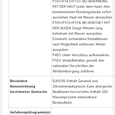
P303+P361+P353: BEI BERÜHRUNG
MIT DER HAUT (oder dem Haar): Alle
kontaminierten Kleidungsstücke sofort
ausziehen. Haut mit Wasser abwaschen.
P305+P351+P338: BEI KONTAKT MIT
DEN AUGEN: Einige Minuten lang
behutsam mit Wasser ausspülen.
Eventuell vorhandene Kontaktlinsen
nach Möglichkeit entfernen. Weiter
ausspülen.
P405: Unter Verschluss aufbewahren.
P501: Inhalt/Behälter gemäß den
nationalen Vorschriften der
Abfallentsorgung zuführen.
Besondere
EUH208: Enthält Geraniol und
Kennzeichnung
Zitroneneukalyptusöl. Kann allergische
bestimmter Gemische
Reaktionen hervorrufen. Enthält 100
Massenprozent entzündbare
Bestandteile.
Gefahrenpiktogramm(e)