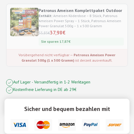
Patronus Ameisen Komplettpaket Outdoor
-32%
Enthält:
Ameisen Köderdose – 8 Stück, Patronus
Ameisen Power Spray – 1 Stück, Patronus Ameisen
Power Granulat 500g – 1 x 500 Gramm
37,98
€
55,85
€
Sie sparen
17,87
€
Vorübergehend nicht verfügbar —
Patronus Ameisen Power
Granulat 500g (1 x 500 Gramm)
ist derzeit ausverkauft.
Auf Lager - Versandfertig in 1-2 Werktagen
Kostenfreie Lieferung in DE ab 29€
Sicher und bequem bezahlen mit