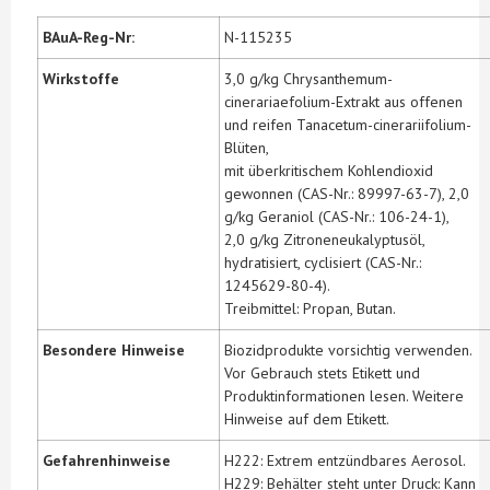
BAuA-Reg-Nr:
N-115235
Wirkstoffe
3,0 g/kg Chrysanthemum-
cinerariaefolium-Extrakt aus offenen
und reifen Tanacetum-cinerariifolium-
Blüten,
mit überkritischem Kohlendioxid
gewonnen (CAS-Nr.: 89997-63-7), 2,0
g/kg Geraniol (CAS-Nr.: 106-24-1),
2,0 g/kg Zitroneneukalyptusöl,
hydratisiert, cyclisiert (CAS-Nr.:
1245629-80-4).
Treibmittel: Propan, Butan.
Besondere Hinweise
Biozidprodukte vorsichtig verwenden.
Vor Gebrauch stets Etikett und
Produktinformationen lesen. Weitere
Hinweise auf dem Etikett.
Gefahrenhinweise
H222: Extrem entzündbares Aerosol.
H229: Behälter steht unter Druck: Kann