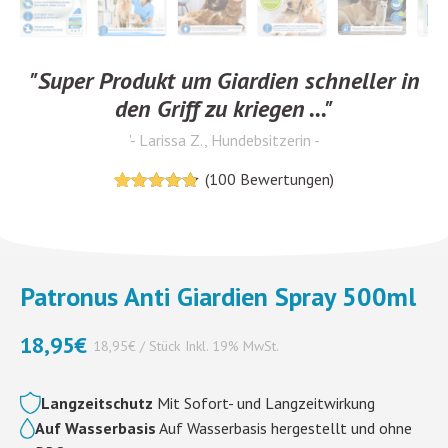
"Super Produkt um Giardien schneller in
den Griff zu kriegen ..."
'- Larissa Z., Hundebsitzerin -
(
100
Bewertungen)
4.75
5
100
von
basierend
auf
Kundenrezensionen
Patronus Anti Giardien Spray 500ml
18,95
€
18,95€ / Stück
Inkl. 19% MwSt.
Langzeitschutz
Mit Sofort- und Langzeitwirkung
Auf Wasserbasis
Auf Wasserbasis hergestellt und ohne