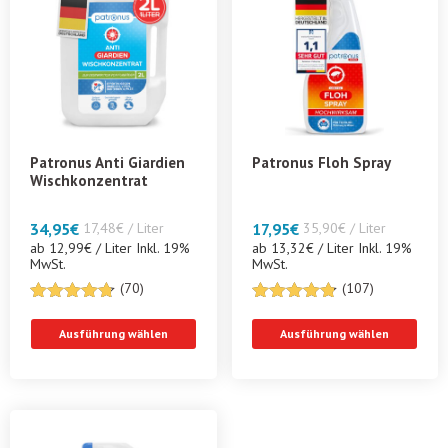
Patronus Anti Giardien
Patronus Floh Spray
Wischkonzentrat
34,95
€
17,48€ / Liter
17,95
€
35,90€ / Liter
ab 12,99€ / Liter Inkl. 19%
ab 13,32€ / Liter Inkl. 19%
MwSt.
MwSt.
(70)
(107)
4.6714285714286
4.7663551401869
von 5
von 5
Ausführung wählen
Ausführung wählen