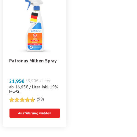
Patronus Milben Spray
21,95
€
43,90€ / Liter
ab 16,65€ / Liter Inkl. 19%
MwSt.
(99)
4.77
von 5
Ausführung wählen