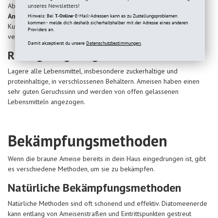
Abwehrmittel, die du
entlang von Eintrittspunkten und
unseres Newsletters!
Ameisenstraßen auftragen
kannst. Ich erinnere mich an einen
Hinweis: Bei
T-Online
-E-Mail-Adressen kann es zu Zustellungsproblemen
kommen - melde dich deshalb sicherhaltshalber mit der Adresse eines anderen
Kunden, der erfolgreich Zimtpulver auf den Fensterbänken
Providers an.
verwendete, um die Ameisen abzuschrecken.
Damit akzeptierst du unsere
Datenschutzbestimmungen.
Richtige Lagerung von Lebensmitteln
Lagere alle Lebensmittel, insbesondere zuckerhaltige und
proteinhaltige, in verschlossenen Behältern. Ameisen haben einen
sehr guten Geruchssinn und werden von offen gelassenen
Lebensmitteln angezogen.
Bekämpfungsmethoden
Wenn die braune Ameise bereits in dein Haus eingedrungen ist, gibt
es verschiedene Methoden, um sie zu bekämpfen.
Natürliche Bekämpfungsmethoden
Natürliche Methoden sind oft schonend und effektiv. Diatomeenerde
kann entlang von Ameisenstraßen und Eintrittspunkten gestreut