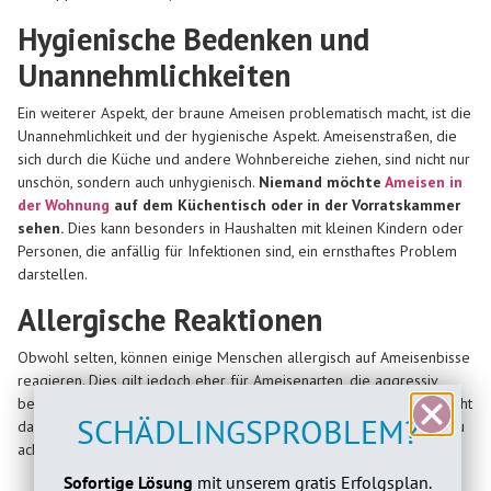
Hygienische Bedenken und
Unannehmlichkeiten
Ein weiterer Aspekt, der braune Ameisen problematisch macht, ist die
Unannehmlichkeit und der hygienische Aspekt. Ameisenstraßen, die
sich durch die Küche und andere Wohnbereiche ziehen, sind nicht nur
unschön, sondern auch unhygienisch.
Niemand möchte
Ameisen in
der Wohnung
auf dem Küchentisch oder in der Vorratskammer
sehen.
Dies kann besonders in Haushalten mit kleinen Kindern oder
Personen, die anfällig für Infektionen sind, ein ernsthaftes Problem
darstellen.
Allergische Reaktionen
Obwohl selten, können einige Menschen allergisch auf Ameisenbisse
reagieren. Dies gilt jedoch eher für Ameisenarten, die aggressiv
beißen oder stechen. Die braune Ameise gehört normalerweise nicht
SCHÄDLINGSPROBLEM?
dazu. Dennoch ist es wichtig, auf mögliche allergische Reaktionen zu
achten und im Zweifelsfall einen Arzt zu konsultieren.
Sofortige Lösung
mit unserem gratis Erfolgsplan.