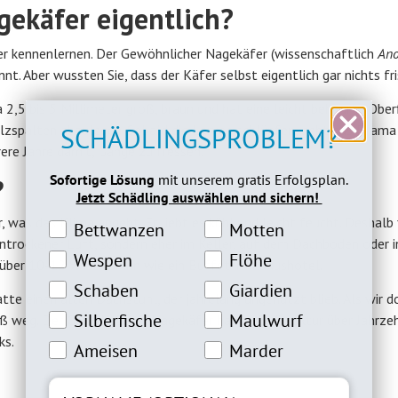
gekäfer eigentlich?
er kennenlernen. Der Gewöhnlicher Nagekäfer (wissenschaftlich
An
t. Aber wussten Sie, dass der Käfer selbst eigentlich gar nichts fr
5 bis 5 Millimeter groß, braun und hat eine leicht behaarte Oberf
SCHÄDLINGSPROBLEM?
 Holzspalten abzulegen. Sobald die Larven schlüpfen, geht das Drama 
ere Jahre damit, Gänge zu fressen.
Sofortige Lösung
mit unserem gratis Erfolgsplan.
?
Jetzt Schädling auswählen und sichern!
 was das Klima angeht. Er liebt es kühl und leicht feucht. Deshalb 
Bettwanzeninteresse
Motteninteresse
Bettwanzen
Motten
trockener Luft, sondern eher im Keller, auf dem Dachboden oder i
Wespeninteresse
Flöheinteresse
Wespen
Flöhe
ber 10-12 % ist für ihn wie ein Buffet im Luxushotel.
Schabeninteresse
Giardien Interesse
Schaben
Giardien
atte einen alten Dachstuhl, der jahrelang ungenutzt blieb. Als wir d
Silberfische Interesse
Maulwurfinteresse
Silberfische
Maulwurf
ß weg. Der Gewöhnlicher Nagekäfer hatte die Struktur über Jahrze
ks.
Ameiseninteresse
Marderinteresse
Ameisen
Marder