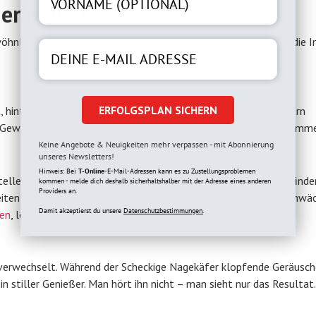
r erkennen
wöhnlicher Nagekäfer im Verborgenen arbeitet, müssen wir auf die I
ERFOLGSPLAN SICHERN
 hinterlässt er ein kreisrundes Loch von etwa 1 bis 2 Millimetern
Gewöhnlicher Nagekäfer definitiv aktiv. Die Frage ist: Ist er es imm
Keine Angebote & Neuigkeiten mehr verpassen - mit Abonnierung
unseres Newsletters!
Hinweis: Bei
T-Online
-E-Mail-Adressen kann es zu Zustellungsproblemen
elle. Wenn Sie nach ein paar Tagen helles, feines Mehl darauf finden
kommen - melde dich deshalb sicherhaltshalber mit der Adresse eines anderen
Providers an.
beiten gerade in diesem Moment hart daran, Ihre Substanz zu schwä
Damit akzeptierst du unsere
Datenschutzbestimmungen.
en
, lohnt sich ein tieferer Blick in unsere Experten-Checkliste.
 verwechselt. Während der Scheckige Nagekäfer klopfende Geräusc
 stiller Genießer. Man hört ihn nicht – man sieht nur das Resultat.