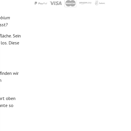
obium
isst?
läche. Sein
los. Diese
finden wir
n
ort oben
hnte so