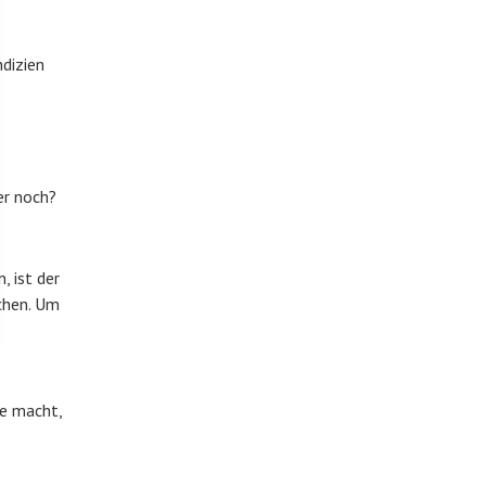
ndizien
er noch?
, ist der
chen. Um
he macht,