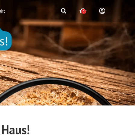
akt
0
 Haus!