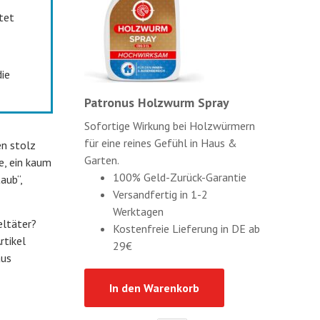
tet
ie
Patronus Holzwurm Spray
Sofortige Wirkung bei Holzwürmern
für eine reines Gefühl in Haus &
en stolz
Garten.
e, ein kaum
100% Geld-Zurück-Garantie
aub“,
Versandfertig in 1-2
Werktagen
eltäter?
Kostenfreie Lieferung in DE ab
rtikel
29€
aus
In den Warenkorb