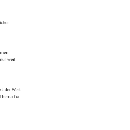
icher
remen
nur weil
kt der Wert
n Thema für