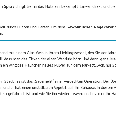
m Spray
dringt tief in das Holz ein, bekämpft Larven direkt und bie
keit durch Lüften und Heizen, um dem
Gewöhnlichen Nagekäfer
d
n.
abend mit einem Glas Wein in Ihrem Lieblingssessel, den Sie vor Jahr
ill, dass man das Ticken der alten Wanduhr hört. Und dann, ganz leis
ein winziges Häufchen helles Pulver auf dem Parkett. „Ach, nur St
ein Staub; es ist das „Sägemehl“ einer verdeckten Operation. Der Üb
r, und er hat einen unstillbaren Appetit auf Ihr Zuhause. In diesem A
so gefährlich ist und wie Sie ihn wieder loswerden, bevor er Ihr H