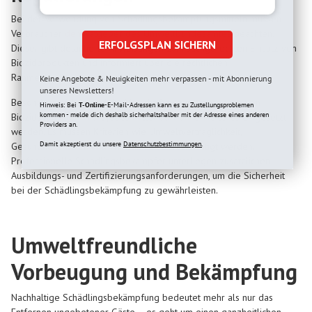
Bei der Verwendung von Schädlingsbekämpfungsmitteln müssen
Verbraucher
den Ratgeber des Umweltbundesamtes
beachten.
ERFOLGSPLAN SICHERN
Dieser gibt detaillierte Anweisungen zum sachgerechten Einsatz von
Biozidprodukten und informiert über die rechtlichen
Rahmenbedingungen.
Keine Angebote & Neuigkeiten mehr verpassen - mit Abonnierung
unseres Newsletters!
Besonders wichtig sind die Vorschriften zur Anwendung von
Hinweis: Bei
T-Online
-E-Mail-Adressen kann es zu Zustellungsproblemen
kommen - melde dich deshalb sicherhaltshalber mit der Adresse eines anderen
Biozidprodukten. Nicht jedes Mittel darf ohne Weiteres eingesetzt
Providers an.
werden. Es müssen Kriterien wie Umweltverträglichkeit,
Damit akzeptierst du unsere
Datenschutzbestimmungen.
Gesundheitsrisiken und Wirksamkeit berücksichtigt werden.
Professionelle Schädlingsbekämpfer unterliegen zusätzlichen
Ausbildungs- und Zertifizierungsanforderungen, um die Sicherheit
bei der Schädlingsbekämpfung zu gewährleisten.
Umweltfreundliche
Vorbeugung und Bekämpfung
Nachhaltige Schädlingsbekämpfung bedeutet mehr als nur das